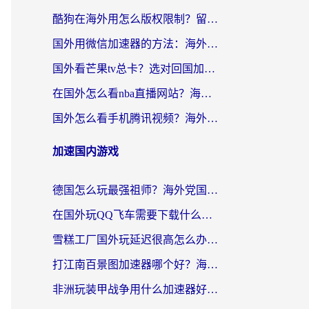
酷狗在海外用怎么版权限制？留学生亲测：3步解决听国内音乐难题
国外用微信加速器的方法：海外党无缝连接国内生活的实用指南
国外看芒果tv总卡？选对回国加速器，轻松追《浪姐》不费劲
在国外怎么看nba直播网站？海外党专属体育观赛指南，告别地区限制！
国外怎么看手机腾讯视频？海外党亲测有效的追剧加速器选择指南
加速国内游戏
德国怎么玩最强祖师？海外党国服游戏加速器选择全攻略（附宝可梦Online实测）
在国外玩QQ飞车需要下载什么加速器呢？海外党亲测有效的国服游戏加速指南
雪糕工厂国外玩延迟很高怎么办？海外玩家国服游戏加速终极攻略（附实测推荐）
打江南百景图加速器哪个好？海外党踩坑N次后，终于找到不卡的秘诀
非洲玩装甲战争用什么加速器好？海外党亲测有效的国服游戏加速方案