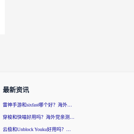
最新资讯
雷神手游和sixfast哪个好？海外党亲测3款回国加速器，教你选对不踩坑
穿梭和快喵好用吗？海外党亲测：小众加速器对比+番茄加速器深度体验
云极和Unblock Youku好用吗？海外党亲测+2026回国加速器避坑指南