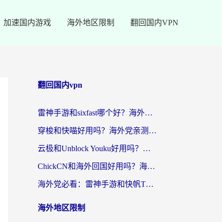
加速国内游戏
海外地区限制
翻回国内VPN
翻回国内vpn
雷神手游和sixfast哪个好？海外党亲测3款回国加速器，教你选对不踩坑
穿梭和快喵好用吗？海外党亲测：小众加速器对比+番茄加速器深度体验
云极和Unblock Youku好用吗？海外党亲测+2026回国加速器避坑指南
ChickCN和海外回国好用吗？海外党2026亲测：从手游到影音，选对加速器的3个关键
海外党必看：雷神手游和快帆TV版好用吗？3步选对回国加速器不踩坑
海外地区限制