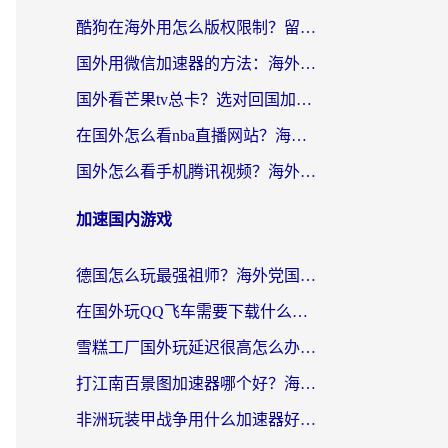
酷狗在海外用怎么版权限制？留学生亲测：3步解决听国内音乐难题
国外用微信加速器的方法：海外党无缝连接国内生活的实用指南
国外看芒果tv总卡？选对回国加速器，轻松追《浪姐》不费劲
在国外怎么看nba直播网站？海外党专属体育观赛指南，告别地区限制！
国外怎么看手机腾讯视频？海外党亲测有效的追剧加速器选择指南
加速国内游戏
德国怎么玩最强祖师？海外党国服游戏加速器选择全攻略（附宝可梦Online实测）
在国外玩QQ飞车需要下载什么加速器呢？海外党亲测有效的国服游戏加速指南
雪糕工厂国外玩延迟很高怎么办？海外玩家国服游戏加速终极攻略（附实测推荐）
打江南百景图加速器哪个好？海外党踩坑N次后，终于找到不卡的秘诀
非洲玩装甲战争用什么加速器好？海外党亲测有效的国服游戏加速方案