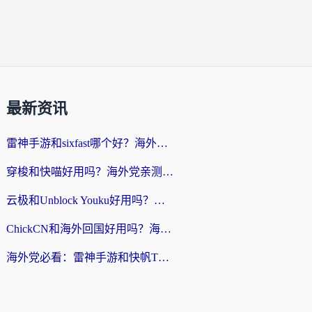
最新资讯
雷神手游和sixfast哪个好？海外党亲测3款回国加速器，教你选对不踩坑
穿梭和快喵好用吗？海外党亲测：小众加速器对比+番茄加速器深度体验
云极和Unblock Youku好用吗？海外党亲测+2026回国加速器避坑指南
ChickCN和海外回国好用吗？海外党2026亲测：从手游到影音，选对加速器的3个关键
海外党必看：雷神手游和快帆TV版好用吗？3步选对回国加速器不踩坑