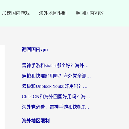
加速国内游戏
海外地区限制
翻回国内VPN
翻回国内vpn
雷神手游和sixfast哪个好？海外党亲测3款回国加速器，教你选对不踩坑
穿梭和快喵好用吗？海外党亲测：小众加速器对比+番茄加速器深度体验
云极和Unblock Youku好用吗？海外党亲测+2026回国加速器避坑指南
ChickCN和海外回国好用吗？海外党2026亲测：从手游到影音，选对加速器的3个关键
海外党必看：雷神手游和快帆TV版好用吗？3步选对回国加速器不踩坑
海外地区限制