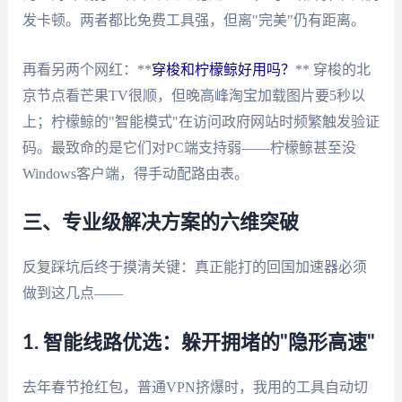
发卡顿。两者都比免费工具强，但离"完美"仍有距离。
再看另两个网红：**
穿梭和柠檬鲸好用吗？
** 穿梭的北
京节点看芒果TV很顺，但晚高峰淘宝加载图片要5秒以
上；柠檬鲸的"智能模式"在访问政府网站时频繁触发验证
码。最致命的是它们对PC端支持弱——柠檬鲸甚至没
Windows客户端，得手动配路由表。
三、专业级解决方案的六维突破
反复踩坑后终于摸清关键：真正能打的回国加速器必须
做到这几点——
1. 智能线路优选：躲开拥堵的"隐形高速"
去年春节抢红包，普通VPN挤爆时，我用的工具自动切