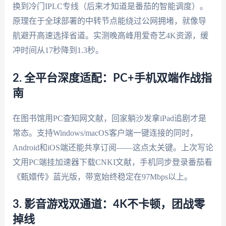
换到冷门IPLC专线（后来才知道是番茄的智能调度）。
原理在于全球部署的中转节点能绕过公网拥堵，就像导
航避开高速选择省道。实测晚高峰用爱奇艺4K资源，缓
冲时间从17秒降到1.3秒。
2. 全平台深度适配：PC+手机双端作战指
南
在图书馆用PC查知网文献，回家躺沙发拿iPad追剧才是
常态。支持Windows/macOS客户端一键连接的同时，
Android和iOS端还能共享订阅——这点太关键。上次写论
文用PC端挂加速器下载CNKI文献，手机同步登录番茄看
《甄嬛传》蓝光版，带宽始终稳定在97Mbps以上。
3. 影音游戏双通道：4K不卡顿，团战零
掉线