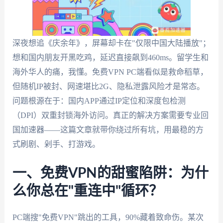
深夜想追《庆余年》，屏幕却卡在"仅限中国大陆播放"；
想和国内朋友开黑吃鸡，延迟直接飙到460ms。留学生和
海外华人的痛，我懂。免费VPN PC端看似是救命稻草，
但随机IP被封、网速堪比2G、隐私泄露风险才是常态。
问题根源在于：国内APP通过IP定位和深度包检测
（DPI）双重封锁海外访问。真正的解决方案需要专业回
国加速器——这篇文章就带你绕过所有坑，用最稳的方
式刷剧、剁手、打游戏。
一、免费VPN的甜蜜陷阱：为什
么你总在"重连中"循环？
PC端搜"免费VPN"跳出的工具，90%藏着致命伤。某次