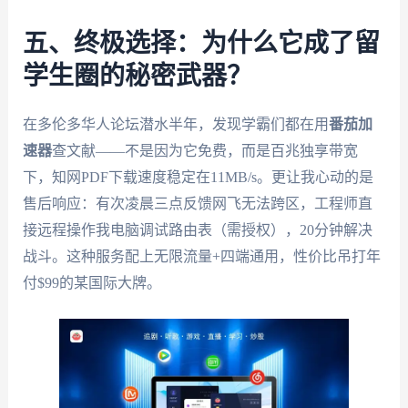
五、终极选择：为什么它成了留
学生圈的秘密武器？
在多伦多华人论坛潜水半年，发现学霸们都在用
番茄加
速器
查文献——不是因为它免费，而是百兆独享带宽
下，知网PDF下载速度稳定在11MB/s。更让我心动的是
售后响应：有次凌晨三点反馈网飞无法跨区，工程师直
接远程操作我电脑调试路由表（需授权），20分钟解决
战斗。这种服务配上无限流量+四端通用，性价比吊打年
付$99的某国际大牌。