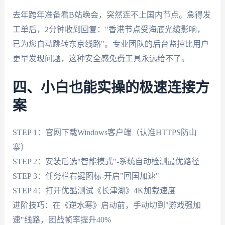
去年跨年准备看B站晚会，突然连不上国内节点。急得发
工单后，2分钟收到回复："香港节点受海底光缆影响，
已为您自动跳转东京线路"。专业团队的后台监控比用户
更早发现问题，这种安全感免费工具永远给不了。
四、小白也能实操的极速连接方
案
STEP 1：官网下载Windows客户端（认准HTTPS防山
寨）
STEP 2：安装后选"智能模式"-系统自动检测最优路径
STEP 3：任务栏右键图标-开启"回国加速"
STEP 4：打开优酷测试《长津湖》4K加载速度
进阶技巧：在《逆水寒》启动前，手动切到"游戏强加
速"线路，团战帧率提升40%