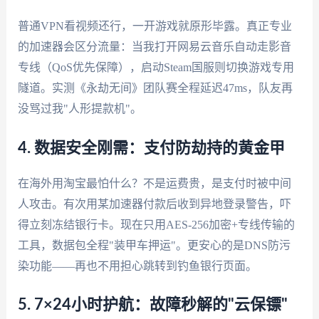
普通VPN看视频还行，一开游戏就原形毕露。真正专业
的加速器会区分流量：当我打开网易云音乐自动走影音
专线（QoS优先保障），启动Steam国服则切换游戏专用
隧道。实测《永劫无间》团队赛全程延迟47ms，队友再
没骂过我"人形提款机"。
4. 数据安全刚需：支付防劫持的黄金甲
在海外用淘宝最怕什么？不是运费贵，是支付时被中间
人攻击。有次用某加速器付款后收到异地登录警告，吓
得立刻冻结银行卡。现在只用AES-256加密+专线传输的
工具，数据包全程"装甲车押运"。更安心的是DNS防污
染功能——再也不用担心跳转到钓鱼银行页面。
5. 7×24小时护航：故障秒解的"云保镖"