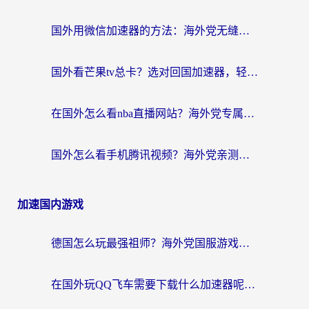
国外用微信加速器的方法：海外党无缝连接国内生活的实用指南
国外看芒果tv总卡？选对回国加速器，轻松追《浪姐》不费劲
在国外怎么看nba直播网站？海外党专属体育观赛指南，告别地区限制！
国外怎么看手机腾讯视频？海外党亲测有效的追剧加速器选择指南
加速国内游戏
德国怎么玩最强祖师？海外党国服游戏加速器选择全攻略（附宝可梦Online实测）
在国外玩QQ飞车需要下载什么加速器呢？海外党亲测有效的国服游戏加速指南