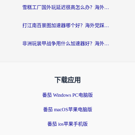
雪糕工厂国外玩延迟很高怎么办？海外玩家国服游戏加速终极攻略（附实测推荐）
打江南百景图加速器哪个好？海外党踩坑N次后，终于找到不卡的秘诀
非洲玩装甲战争用什么加速器好？海外党亲测有效的国服游戏加速方案
下载应用
番茄 Windows PC电脑版
番茄 macOS苹果电脑版
番茄 ios苹果手机版