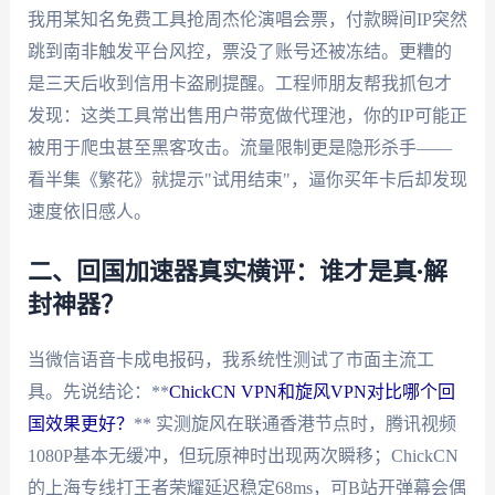
我用某知名免费工具抢周杰伦演唱会票，付款瞬间IP突然
跳到南非触发平台风控，票没了账号还被冻结。更糟的
是三天后收到信用卡盗刷提醒。工程师朋友帮我抓包才
发现：这类工具常出售用户带宽做代理池，你的IP可能正
被用于爬虫甚至黑客攻击。流量限制更是隐形杀手——
看半集《繁花》就提示"试用结束"，逼你买年卡后却发现
速度依旧感人。
二、回国加速器真实横评：谁才是真·解
封神器？
当微信语音卡成电报码，我系统性测试了市面主流工
具。先说结论：**
ChickCN VPN和旋风VPN对比哪个回
国效果更好？
** 实测旋风在联通香港节点时，腾讯视频
1080P基本无缓冲，但玩原神时出现两次瞬移；ChickCN
的上海专线打王者荣耀延迟稳定68ms，可B站开弹幕会偶