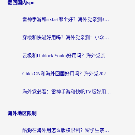
翻回国内vpn
雷神手游和sixfast哪个好？海外党亲测3款回国加速器，教你选对不踩坑
穿梭和快喵好用吗？海外党亲测：小众加速器对比+番茄加速器深度体验
云极和Unblock Youku好用吗？海外党亲测+2026回国加速器避坑指南
ChickCN和海外回国好用吗？海外党2026亲测：从手游到影音，选对加速器的3个关键
海外党必看：雷神手游和快帆TV版好用吗？3步选对回国加速器不踩坑
海外地区限制
酷狗在海外用怎么版权限制？留学生亲测：3步解决听国内音乐难题