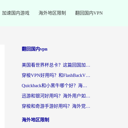
加速国内游戏
海外地区限制
翻回国内VPN
翻回国内vpn
美国看世界杯总卡？这篇回国加速器指南帮你无缝刷国内资源（附苹果手机VPN设置步骤）
穿梭VPN好用吗？和FlashBackVPN对比哪个回国效果更好？
Quickback和小黑牛哪个好？海外党亲测指南，选对回国加速器秒回国内
迅游和银河好用吗？海外用户如何选择回国加速器实现无缝访问国内资源
穿梭和奇游手游好用吗？海外党亲测3款回国加速器，附蜜蜂加速器七天试用攻略
海外地区限制