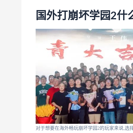
国外打崩坏学园2什
对于想要在海外畅玩崩坏学园2的玩家来说,选