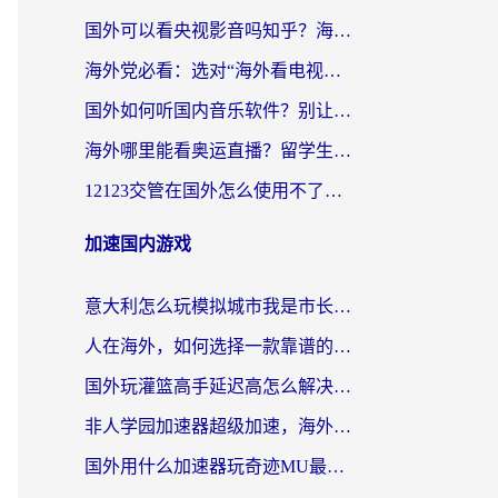
国外可以看央视影音吗知乎？海外党亲测有效的回国加速方案
海外党必看：选对“海外看电视剧软件”，再也不用愁国内剧刷不了
国外如何听国内音乐软件？别让地域限制，断了你的中文歌单
海外哪里能看奥运直播？留学生&海外华人必看的体育赛事观赛终极指南
12123交管在国外怎么使用不了？海外华人必看的无缝访问国内资源指南
加速国内游戏
意大利怎么玩模拟城市我是市长？海外党国服游戏加速终极攻略（附三国3量子特攻解决办法）
人在海外，如何选择一款靠谱的玩剑灵2加速器？
国外玩灌篮高手延迟高怎么解决？海外玩家国服游戏加速终极指南
非人学园加速器超级加速，海外玩家重返国服的通行证
国外用什么加速器玩奇迹MU最好？2026海外玩家国服游戏加速全攻略