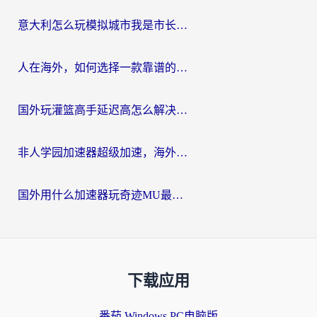
意大利怎么玩模拟城市我是市长？海外党国服游戏加速终极攻略（附三国3量子特攻解决办法）
人在海外，如何选择一款靠谱的玩剑灵2加速器？
国外玩灌篮高手延迟高怎么解决？海外玩家国服游戏加速终极指南
非人学园加速器超级加速，海外玩家重返国服的通行证
国外用什么加速器玩奇迹MU最好？2026海外玩家国服游戏加速全攻略
下载应用
番茄 Windows PC电脑版