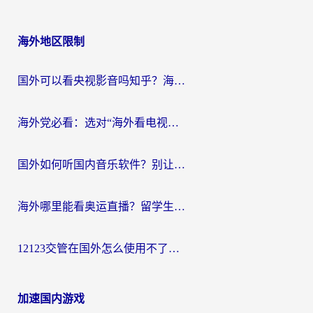
海外地区限制
国外可以看央视影音吗知乎？海外党亲测有效的回国加速方案
海外党必看：选对“海外看电视剧软件”，再也不用愁国内剧刷不了
国外如何听国内音乐软件？别让地域限制，断了你的中文歌单
海外哪里能看奥运直播？留学生&海外华人必看的体育赛事观赛终极指南
12123交管在国外怎么使用不了？海外华人必看的无缝访问国内资源指南
加速国内游戏