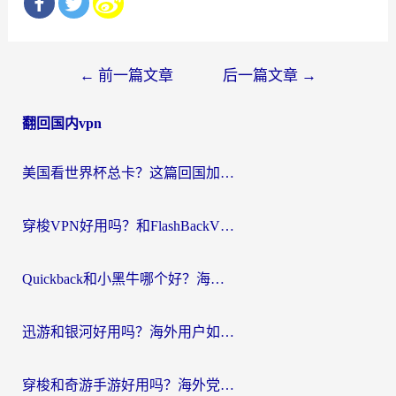
文
←
前一篇文章
后一篇文章
→
章
翻回国内vpn
导
航
美国看世界杯总卡？这篇回国加速器指南帮你无缝刷国内资源（附苹果手机VPN设置步骤）
穿梭VPN好用吗？和FlashBackVPN对比哪个回国效果更好？
Quickback和小黑牛哪个好？海外党亲测指南，选对回国加速器秒回国内
迅游和银河好用吗？海外用户如何选择回国加速器实现无缝访问国内资源
穿梭和奇游手游好用吗？海外党亲测3款回国加速器，附蜜蜂加速器七天试用攻略