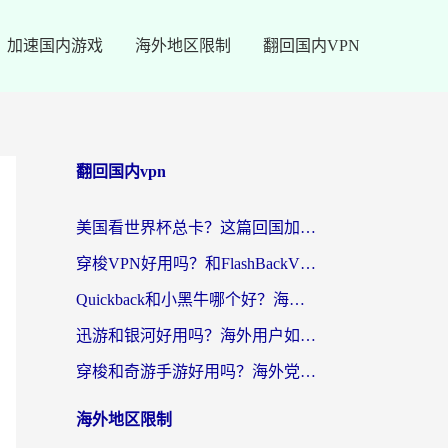
加速国内游戏
海外地区限制
翻回国内VPN
翻回国内vpn
美国看世界杯总卡？这篇回国加速器指南帮你无缝刷国内资源（附苹果手机VPN设置步骤）
穿梭VPN好用吗？和FlashBackVPN对比哪个回国效果更好？
Quickback和小黑牛哪个好？海外党亲测指南，选对回国加速器秒回国内
迅游和银河好用吗？海外用户如何选择回国加速器实现无缝访问国内资源
穿梭和奇游手游好用吗？海外党亲测3款回国加速器，附蜜蜂加速器七天试用攻略
海外地区限制