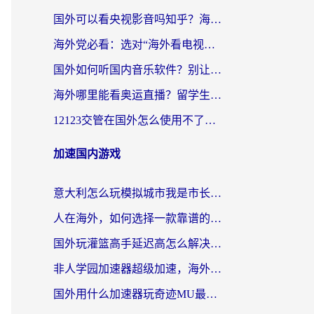
国外可以看央视影音吗知乎？海外党亲测有效的回国加速方案
海外党必看：选对“海外看电视剧软件”，再也不用愁国内剧刷不了
国外如何听国内音乐软件？别让地域限制，断了你的中文歌单
海外哪里能看奥运直播？留学生&海外华人必看的体育赛事观赛终极指南
12123交管在国外怎么使用不了？海外华人必看的无缝访问国内资源指南
加速国内游戏
意大利怎么玩模拟城市我是市长？海外党国服游戏加速终极攻略（附三国3量子特攻解决办法）
人在海外，如何选择一款靠谱的玩剑灵2加速器？
国外玩灌篮高手延迟高怎么解决？海外玩家国服游戏加速终极指南
非人学园加速器超级加速，海外玩家重返国服的通行证
国外用什么加速器玩奇迹MU最好？2026海外玩家国服游戏加速全攻略