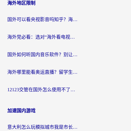
海外地区限制
国外可以看央视影音吗知乎？海外党亲测有效的回国加速方案
海外党必看：选对“海外看电视剧软件”，再也不用愁国内剧刷不了
国外如何听国内音乐软件？别让地域限制，断了你的中文歌单
海外哪里能看奥运直播？留学生&海外华人必看的体育赛事观赛终极指南
12123交管在国外怎么使用不了？海外华人必看的无缝访问国内资源指南
加速国内游戏
意大利怎么玩模拟城市我是市长？海外党国服游戏加速终极攻略（附三国3量子特攻解决办法）