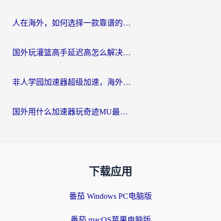
人在海外，如何选择一款靠谱的玩剑灵2加速器？
国外玩灌篮高手延迟高怎么解决？海外玩家国服游戏加速终极指南
非人学园加速器超级加速，海外玩家重返国服的通行证
国外用什么加速器玩奇迹MU最好？2026海外玩家国服游戏加速全攻略
下载应用
番茄 Windows PC电脑版
番茄 macOS苹果电脑版