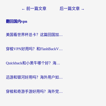
文
←
前一篇文章
后一篇文章
→
章
翻回国内vpn
导
航
美国看世界杯总卡？这篇回国加速器指南帮你无缝刷国内资源（附苹果手机VPN设置步骤）
穿梭VPN好用吗？和FlashBackVPN对比哪个回国效果更好？
Quickback和小黑牛哪个好？海外党亲测指南，选对回国加速器秒回国内
迅游和银河好用吗？海外用户如何选择回国加速器实现无缝访问国内资源
穿梭和奇游手游好用吗？海外党亲测3款回国加速器，附蜜蜂加速器七天试用攻略