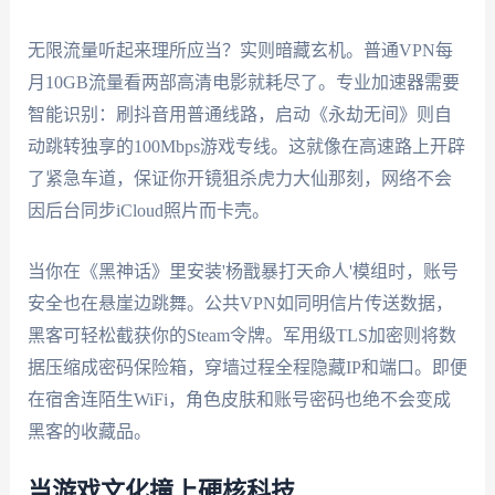
无限流量听起来理所应当？实则暗藏玄机。普通VPN每
月10GB流量看两部高清电影就耗尽了。专业加速器需要
智能识别：刷抖音用普通线路，启动《永劫无间》则自
动跳转独享的100Mbps游戏专线。这就像在高速路上开辟
了紧急车道，保证你开镜狙杀虎力大仙那刻，网络不会
因后台同步iCloud照片而卡壳。
当你在《黑神话》里安装'杨戬暴打天命人'模组时，账号
安全也在悬崖边跳舞。公共VPN如同明信片传送数据，
黑客可轻松截获你的Steam令牌。军用级TLS加密则将数
据压缩成密码保险箱，穿墙过程全程隐藏IP和端口。即便
在宿舍连陌生WiFi，角色皮肤和账号密码也绝不会变成
黑客的收藏品。
当游戏文化撞上硬核科技