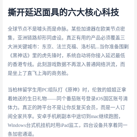
撕开延迟面具的六大核心科技
全球节点不是噱头而是命脉。某些加速器在欧美节点密
集，亚洲链路却形同虚设。真正有用的产品必须覆盖三
大洲关键城市：东京、法兰克福、洛杉矶...当你准备围剿
《黑神话》里的虎先锋时，系统自动将你接入延迟最低
的香港专线。此刻游戏数据不再混入普通网络洪流，而
是坐上了直飞上海的商务舱。
当柏林留学生用PC组队打《原神》时，伦敦的姐姐正拿
着她送的生日礼物——同个番茄账号登录iOS国区账号清
体力。真正的跨平台不是让你反复买会员，而是一人订
阅全家共享。安卓手机刷副本中途切到mac继续跑图，
Windows台式机挂机时用iPad监工，四台设备共享着同一
条加密通道。