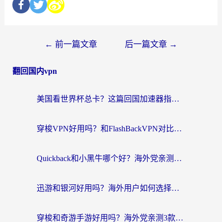
←
前一篇文章
后一篇文章
→
翻回国内vpn
美国看世界杯总卡？这篇回国加速器指南帮你无缝刷国内资源（附苹果手机VPN设置步骤）
穿梭VPN好用吗？和FlashBackVPN对比哪个回国效果更好？
Quickback和小黑牛哪个好？海外党亲测指南，选对回国加速器秒回国内
迅游和银河好用吗？海外用户如何选择回国加速器实现无缝访问国内资源
穿梭和奇游手游好用吗？海外党亲测3款回国加速器，附蜜蜂加速器七天试用攻略