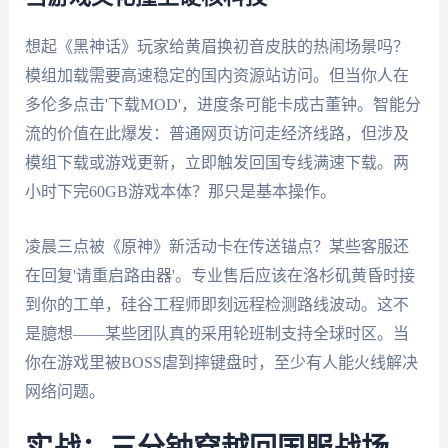
想起《黑神话》玩家给黄眉换初音皮肤的热闹场景吗？
模组加载需要高速稳定的国内资源站访问。但当你人在
多伦多点击'下载MOD'，进度条可能卡成古董钟。智能分
流的价值在此爆发：普通网页访问走经济线路，但涉及
模组下载或游戏更新，立即触发回国专线满速下载。两
小时下完60GB游戏本体？那只是基本操作。
凌晨三点被《原神》新活动卡在传送锚点？某些客服还
在回复'请重启路由器'。专业售后应该在洛杉矶黄昏时接
到你的工单，硅谷工程师即刻远程检测路线波动。这不
是臆想——某些团队真的采用轮班制支持全球时区。当
你在游戏里被BOSS虐到摔键盘时，至少有人能火线解决
网络问题。