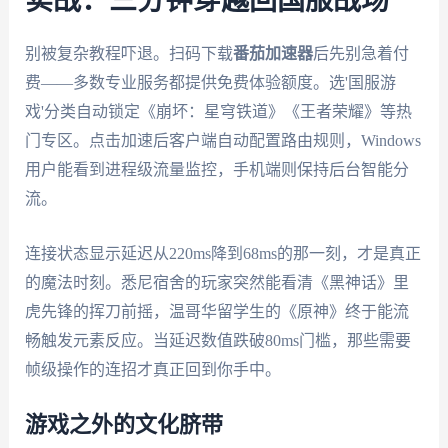
实战：三分钟穿越回国服战场
别被复杂教程吓退。扫码下载
番茄加速器
后先别急着付
费——多数专业服务都提供免费体验额度。选'国服游
戏'分类自动锁定《崩坏：星穹铁道》《王者荣耀》等热
门专区。点击加速后客户端自动配置路由规则，Windows
用户能看到进程级流量监控，手机端则保持后台智能分
流。
连接状态显示延迟从220ms降到68ms的那一刻，才是真正
的魔法时刻。悉尼宿舍的玩家突然能看清《黑神话》里
虎先锋的挥刀前摇，温哥华留学生的《原神》终于能流
畅触发元素反应。当延迟数值跌破80ms门槛，那些需要
帧级操作的连招才真正回到你手中。
游戏之外的文化脐带