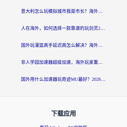
意大利怎么玩模拟城市我是市长？海外党国服游戏加速终极攻略（附三国3量子特攻解决办法）
人在海外，如何选择一款靠谱的玩剑灵2加速器？
国外玩灌篮高手延迟高怎么解决？海外玩家国服游戏加速终极指南
非人学园加速器超级加速，海外玩家重返国服的通行证
国外用什么加速器玩奇迹MU最好？2026海外玩家国服游戏加速全攻略
下载应用