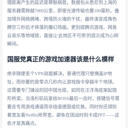
理距离产生的延迟是罪魁祸首。数据包从悉尼到上海的
服务器需跨越7000公里，即使光速传输也要100毫秒。叠
加境外网络拥堵、跨境防火墙的干扰，最终演变成角色
腾空三秒后才摔落的魔幻场面。更别提腾讯游戏、网易
云音乐等地域锁，直接让'此地区不可用'的提示成为心碎
瞬间。
国服党真正的游戏加速器该是什么模样
绝非随便丢个VPN就能解决。普通代理只管掩盖IP地
址，而你要的是零点几秒内让游戏指令穿越半个地球。
这需要专门铺设的回中国光缆，如同在汪洋海底架起隐
形桥梁。当洛杉矶玩家给BOSS最后一击时，按键信号需
要走专用游戏通道而非绕道德国或伦敦。同时你还得防
着室友看Netflix抢带宽，避免在团战时刻卡成PPT——这
些才是真痛点。