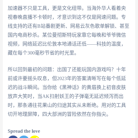
加速器不只是工具，更是文化纽带。当海外华人看着央
视春晚直播不卡顿时，才意识到这不仅是网速问题。专
线支持的还有B站番剧更新、网易云灰色歌单解锁、甚至
国内电商秒杀。某位曼彻斯特玩家靠它每晚和爷爷微信
视频，网络延迟比伦敦本地通话还低——科技的温度，
藏在每个300毫秒节省的时光里。
所以回到最初的问题：出国了还能玩国内游戏吗？十年
前或许要摇头叹息，但2023年的答案清晰写在每个低延
迟的战斗瞬间。当你给《黑神话》的黄眉换上初音皮肤
放声大笑时，当AK扫射妖王的子弹毫无延迟倾泻而出
时，那条通往花果山的归途其实从未断绝。用对的工具
切开地理屏障，四大部洲的冒险依然在你指尖。
Spread the love