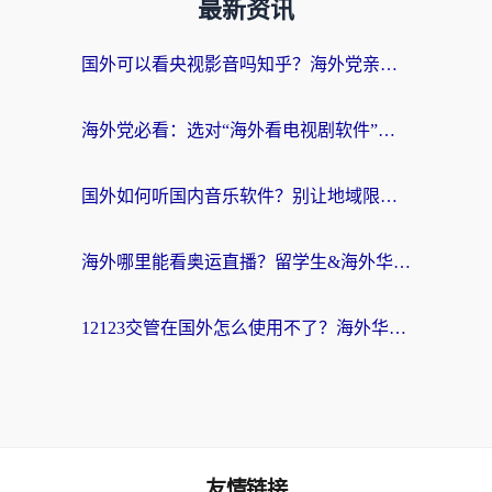
最新资讯
国外可以看央视影音吗知乎？海外党亲测有效的回国加速方案
海外党必看：选对“海外看电视剧软件”，再也不用愁国内剧刷不了
国外如何听国内音乐软件？别让地域限制，断了你的中文歌单
海外哪里能看奥运直播？留学生&海外华人必看的体育赛事观赛终极指南
12123交管在国外怎么使用不了？海外华人必看的无缝访问国内资源指南
友情链接