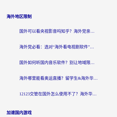
海外地区限制
国外可以看央视影音吗知乎？海外党亲测有效的回国加速方案
海外党必看：选对“海外看电视剧软件”，再也不用愁国内剧刷不了
国外如何听国内音乐软件？别让地域限制，断了你的中文歌单
海外哪里能看奥运直播？留学生&海外华人必看的体育赛事观赛终极指南
12123交管在国外怎么使用不了？海外华人必看的无缝访问国内资源指南
加速国内游戏