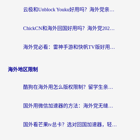
云极和Unblock Youku好用吗？海外党亲测+2026回国加速器避坑指南
ChickCN和海外回国好用吗？海外党2026亲测：从手游到影音，选对加速器的3个关键
海外党必看：雷神手游和快帆TV版好用吗？3步选对回国加速器不踩坑
海外地区限制
酷狗在海外用怎么版权限制？留学生亲测：3步解决听国内音乐难题
国外用微信加速器的方法：海外党无缝连接国内生活的实用指南
国外看芒果tv总卡？选对回国加速器，轻松追《浪姐》不费劲