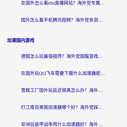
在国外怎么看nba直播网站？海外党专属体育观赛指南，告别地区限制！
国外怎么看手机腾讯视频？海外党亲测有效的追剧加速器选择指南
加速国内游戏
德国怎么玩最强祖师？海外党国服游戏加速器选择全攻略（附宝可梦Online实测）
在国外玩QQ飞车需要下载什么加速器呢？海外党亲测有效的国服游戏加速指南
雪糕工厂国外玩延迟很高怎么办？海外玩家国服游戏加速终极攻略（附实测推荐）
打江南百景图加速器哪个好？海外党踩坑N次后，终于找到不卡的秘诀
非洲玩装甲战争用什么加速器好？海外党亲测有效的国服游戏加速方案