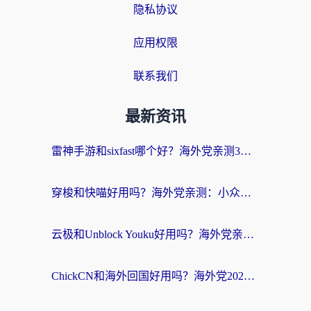
隐私协议
应用权限
联系我们
最新资讯
雷神手游和sixfast哪个好？海外党亲测3款回国加速器，教你选对不踩坑
穿梭和快喵好用吗？海外党亲测：小众加速器对比+番茄加速器深度体验
云极和Unblock Youku好用吗？海外党亲测+2026回国加速器避坑指南
ChickCN和海外回国好用吗？海外党2026亲测：从手游到影音，选对加速器的3个关键