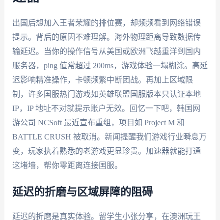
出国后想加入王者荣耀的排位赛，却频频看到网络错误
提示。背后的原因不难理解。海外物理距离导致数据传
输延迟。当你的操作信号从美国或欧洲飞越重洋到国内
服务器，ping 值常超过 200ms，游戏体验一塌糊涂。高延
迟影响精准操作，卡顿频繁中断团战。再加上区域限
制，许多国服热门游戏如英雄联盟国服版本只认证本地
IP，IP 地址不对就提示账户无效。回忆一下吧，韩国网
游公司 NCSoft 最近宣布重组，项目如 Project M 和
BATTLE CRUSH 被取消。新闻提醒我们游戏行业瞬息万
变，玩家执着熟悉的老游戏更显珍贵。加速器就能打通
这堵墙，帮你零距离连接国服。
延迟的折磨与区域屏障的阻碍
延迟的折磨是真实体验。留学生小张分享，在澳洲玩王