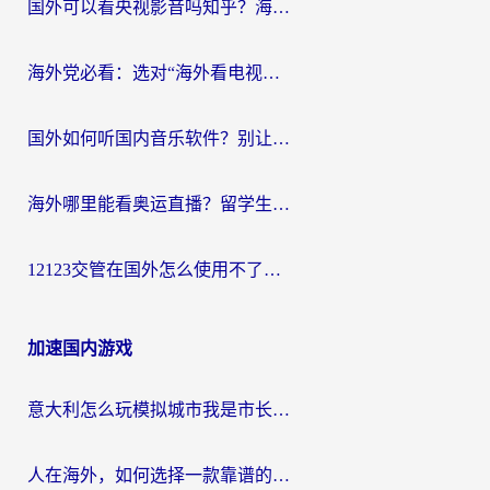
国外可以看央视影音吗知乎？海外党亲测有效的回国加速方案
海外党必看：选对“海外看电视剧软件”，再也不用愁国内剧刷不了
国外如何听国内音乐软件？别让地域限制，断了你的中文歌单
海外哪里能看奥运直播？留学生&海外华人必看的体育赛事观赛终极指南
12123交管在国外怎么使用不了？海外华人必看的无缝访问国内资源指南
加速国内游戏
意大利怎么玩模拟城市我是市长？海外党国服游戏加速终极攻略（附三国3量子特攻解决办法）
人在海外，如何选择一款靠谱的玩剑灵2加速器？