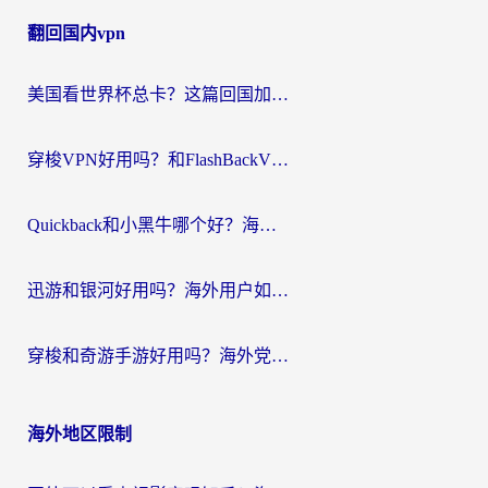
章
翻回国内vpn
导
航
美国看世界杯总卡？这篇回国加速器指南帮你无缝刷国内资源（附苹果手机VPN设置步骤）
穿梭VPN好用吗？和FlashBackVPN对比哪个回国效果更好？
Quickback和小黑牛哪个好？海外党亲测指南，选对回国加速器秒回国内
迅游和银河好用吗？海外用户如何选择回国加速器实现无缝访问国内资源
穿梭和奇游手游好用吗？海外党亲测3款回国加速器，附蜜蜂加速器七天试用攻略
海外地区限制