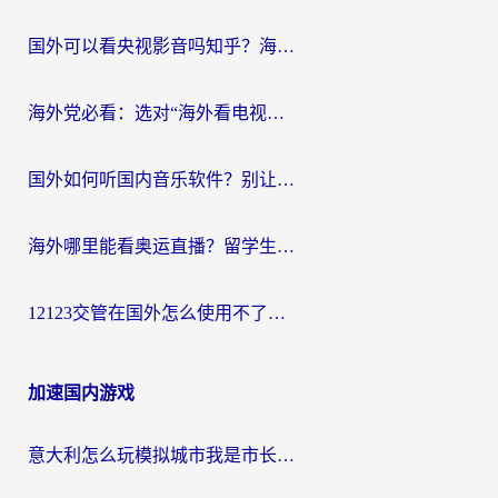
国外可以看央视影音吗知乎？海外党亲测有效的回国加速方案
海外党必看：选对“海外看电视剧软件”，再也不用愁国内剧刷不了
国外如何听国内音乐软件？别让地域限制，断了你的中文歌单
海外哪里能看奥运直播？留学生&海外华人必看的体育赛事观赛终极指南
12123交管在国外怎么使用不了？海外华人必看的无缝访问国内资源指南
加速国内游戏
意大利怎么玩模拟城市我是市长？海外党国服游戏加速终极攻略（附三国3量子特攻解决办法）