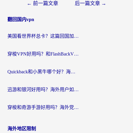
文
←
前一篇文章
后一篇文章
→
章
翻回国内vpn
导
航
美国看世界杯总卡？这篇回国加速器指南帮你无缝刷国内资源（附苹果手机VPN设置步骤）
穿梭VPN好用吗？和FlashBackVPN对比哪个回国效果更好？
Quickback和小黑牛哪个好？海外党亲测指南，选对回国加速器秒回国内
迅游和银河好用吗？海外用户如何选择回国加速器实现无缝访问国内资源
穿梭和奇游手游好用吗？海外党亲测3款回国加速器，附蜜蜂加速器七天试用攻略
海外地区限制