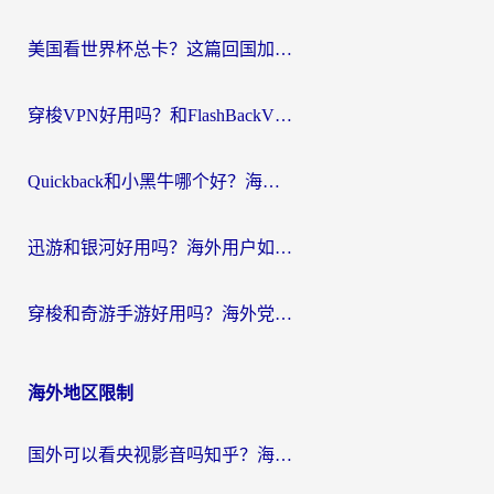
航
美国看世界杯总卡？这篇回国加速器指南帮你无缝刷国内资源（附苹果手机VPN设置步骤）
穿梭VPN好用吗？和FlashBackVPN对比哪个回国效果更好？
Quickback和小黑牛哪个好？海外党亲测指南，选对回国加速器秒回国内
迅游和银河好用吗？海外用户如何选择回国加速器实现无缝访问国内资源
穿梭和奇游手游好用吗？海外党亲测3款回国加速器，附蜜蜂加速器七天试用攻略
海外地区限制
国外可以看央视影音吗知乎？海外党亲测有效的回国加速方案