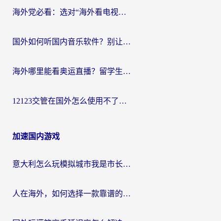
海外党必看：选对“海外看电视剧软件”，再也不用愁国内剧刷不了
国外如何听国内音乐软件？别让地域限制，断了你的中文歌单
海外哪里能看奥运直播？留学生&海外华人必看的体育赛事观赛终极指南
12123交管在国外怎么使用不了？海外华人必看的无缝访问国内资源指南
加速国内游戏
意大利怎么玩模拟城市我是市长？海外党国服游戏加速终极攻略（附三国3量子特攻解决办法）
人在海外，如何选择一款靠谱的玩剑灵2加速器？