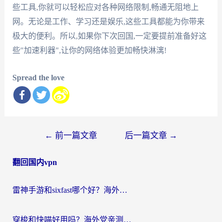
些工具,你就可以轻松应对各种网络限制,畅通无阻地上
网。无论是工作、学习还是娱乐,这些工具都能为你带来
极大的便利。所以,如果你下次回国,一定要提前准备好这
些"加速利器",让你的网络体验更加畅快淋漓!
Spread the love
文
←
前一篇文章
后一篇文章
→
章
翻回国内vpn
导
航
雷神手游和sixfast哪个好？海外党亲测3款回国加速器，教你选对不踩坑
穿梭和快喵好用吗？海外党亲测：小众加速器对比+番茄加速器深度体验