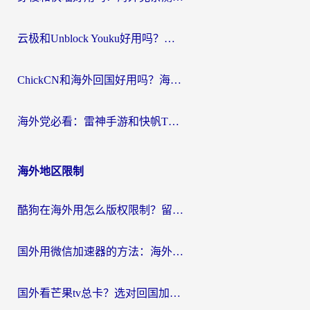
云极和Unblock Youku好用吗？海外党亲测+2026回国加速器避坑指南
ChickCN和海外回国好用吗？海外党2026亲测：从手游到影音，选对加速器的3个关键
海外党必看：雷神手游和快帆TV版好用吗？3步选对回国加速器不踩坑
海外地区限制
酷狗在海外用怎么版权限制？留学生亲测：3步解决听国内音乐难题
国外用微信加速器的方法：海外党无缝连接国内生活的实用指南
国外看芒果tv总卡？选对回国加速器，轻松追《浪姐》不费劲