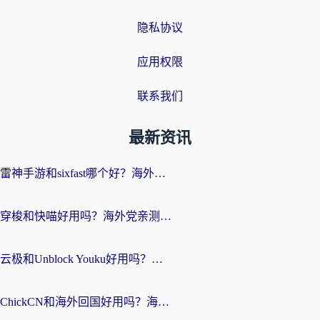
隐私协议
应用权限
联系我们
最新资讯
雷神手游和sixfast哪个好？海外党亲测3款回国加速器，教你选对不踩坑
穿梭和快喵好用吗？海外党亲测：小众加速器对比+番茄加速器深度体验
云极和Unblock Youku好用吗？海外党亲测+2026回国加速器避坑指南
ChickCN和海外回国好用吗？海外党2026亲测：从手游到影音，选对加速器的3个关键