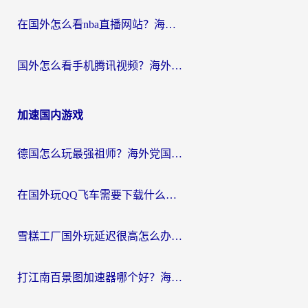
在国外怎么看nba直播网站？海外党专属体育观赛指南，告别地区限制！
国外怎么看手机腾讯视频？海外党亲测有效的追剧加速器选择指南
加速国内游戏
德国怎么玩最强祖师？海外党国服游戏加速器选择全攻略（附宝可梦Online实测）
在国外玩QQ飞车需要下载什么加速器呢？海外党亲测有效的国服游戏加速指南
雪糕工厂国外玩延迟很高怎么办？海外玩家国服游戏加速终极攻略（附实测推荐）
打江南百景图加速器哪个好？海外党踩坑N次后，终于找到不卡的秘诀