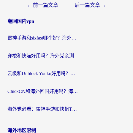
文
←
前一篇文章
后一篇文章
→
章
翻回国内vpn
导
航
雷神手游和sixfast哪个好？海外党亲测3款回国加速器，教你选对不踩坑
穿梭和快喵好用吗？海外党亲测：小众加速器对比+番茄加速器深度体验
云极和Unblock Youku好用吗？海外党亲测+2026回国加速器避坑指南
ChickCN和海外回国好用吗？海外党2026亲测：从手游到影音，选对加速器的3个关键
海外党必看：雷神手游和快帆TV版好用吗？3步选对回国加速器不踩坑
海外地区限制