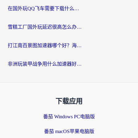
在国外玩QQ飞车需要下载什么加速器呢？海外党亲测有效的国服游戏加速指南
雪糕工厂国外玩延迟很高怎么办？海外玩家国服游戏加速终极攻略（附实测推荐）
打江南百景图加速器哪个好？海外党踩坑N次后，终于找到不卡的秘诀
非洲玩装甲战争用什么加速器好？海外党亲测有效的国服游戏加速方案
下载应用
番茄 Windows PC电脑版
番茄 macOS苹果电脑版