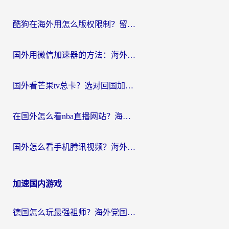
酷狗在海外用怎么版权限制？留学生亲测：3步解决听国内音乐难题
国外用微信加速器的方法：海外党无缝连接国内生活的实用指南
国外看芒果tv总卡？选对回国加速器，轻松追《浪姐》不费劲
在国外怎么看nba直播网站？海外党专属体育观赛指南，告别地区限制！
国外怎么看手机腾讯视频？海外党亲测有效的追剧加速器选择指南
加速国内游戏
德国怎么玩最强祖师？海外党国服游戏加速器选择全攻略（附宝可梦Online实测）