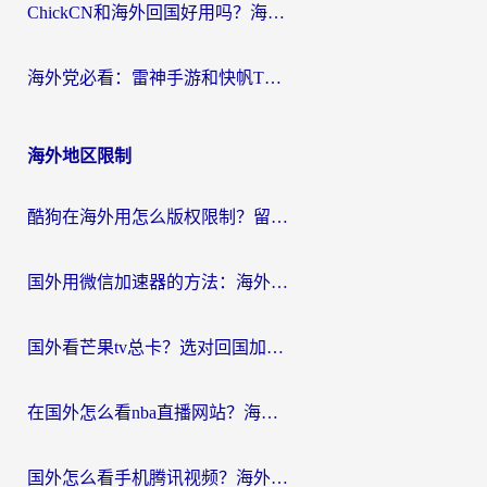
ChickCN和海外回国好用吗？海外党2026亲测：从手游到影音，选对加速器的3个关键
海外党必看：雷神手游和快帆TV版好用吗？3步选对回国加速器不踩坑
海外地区限制
酷狗在海外用怎么版权限制？留学生亲测：3步解决听国内音乐难题
国外用微信加速器的方法：海外党无缝连接国内生活的实用指南
国外看芒果tv总卡？选对回国加速器，轻松追《浪姐》不费劲
在国外怎么看nba直播网站？海外党专属体育观赛指南，告别地区限制！
国外怎么看手机腾讯视频？海外党亲测有效的追剧加速器选择指南