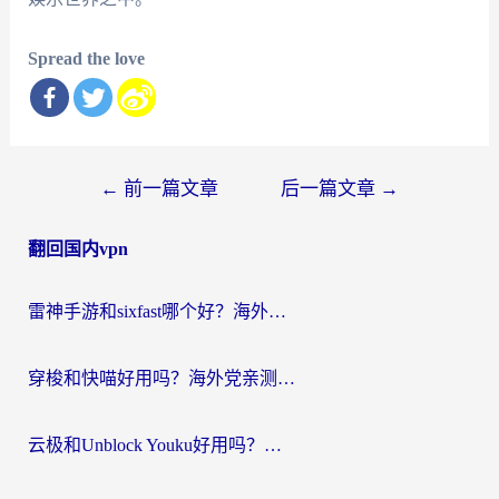
Spread the love
文
←
前一篇文章
后一篇文章
→
章
翻回国内vpn
导
航
雷神手游和sixfast哪个好？海外党亲测3款回国加速器，教你选对不踩坑
穿梭和快喵好用吗？海外党亲测：小众加速器对比+番茄加速器深度体验
云极和Unblock Youku好用吗？海外党亲测+2026回国加速器避坑指南