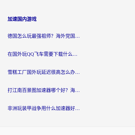
加速国内游戏
德国怎么玩最强祖师？海外党国服游戏加速器选择全攻略（附宝可梦Online实测）
在国外玩QQ飞车需要下载什么加速器呢？海外党亲测有效的国服游戏加速指南
雪糕工厂国外玩延迟很高怎么办？海外玩家国服游戏加速终极攻略（附实测推荐）
打江南百景图加速器哪个好？海外党踩坑N次后，终于找到不卡的秘诀
非洲玩装甲战争用什么加速器好？海外党亲测有效的国服游戏加速方案