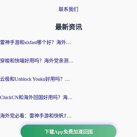
联系我们
最新资讯
雷神手游和sixfast哪个好？海外党亲测3款回国加速器，教你选对不踩坑
穿梭和快喵好用吗？海外党亲测：小众加速器对比+番茄加速器深度体验
云极和Unblock Youku好用吗？海外党亲测+2026回国加速器避坑指南
ChickCN和海外回国好用吗？海外党2026亲测：从手游到影音，选对加速器的3个关键
海外党必看：雷神手游和快帆TV版好用吗？3步选对回国加速器不踩坑
下载App免费加速回国