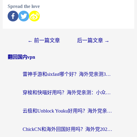
Spread the love
←
前一篇文章
后一篇文章
→
翻回国内vpn
雷神手游和sixfast哪个好？海外党亲测3款回国加速器，教你选对不踩坑
穿梭和快喵好用吗？海外党亲测：小众加速器对比+番茄加速器深度体验
云极和Unblock Youku好用吗？海外党亲测+2026回国加速器避坑指南
ChickCN和海外回国好用吗？海外党2026亲测：从手游到影音，选对加速器的3个关键