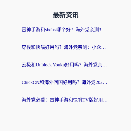
最新资讯
雷神手游和sixfast哪个好？海外党亲测3款回国加速器，教你选对不踩坑
穿梭和快喵好用吗？海外党亲测：小众加速器对比+番茄加速器深度体验
云极和Unblock Youku好用吗？海外党亲测+2026回国加速器避坑指南
ChickCN和海外回国好用吗？海外党2026亲测：从手游到影音，选对加速器的3个关键
海外党必看：雷神手游和快帆TV版好用吗？3步选对回国加速器不踩坑