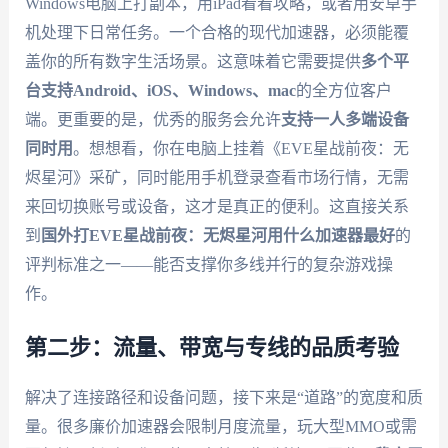
Windows电脑上打副本，用iPad看看攻略，或者用安卓手
机处理下日常任务。一个合格的现代加速器，必须能覆
盖你的所有数字生活场景。这意味着它需要提供
多个平
台支持Android、iOS、Windows、mac
的全方位客户
端。更重要的是，优秀的服务会允许
支持一人多端设备
同时用
。想想看，你在电脑上挂着《EVE星战前夜：无
烬星河》采矿，同时能用手机登录查看市场行情，无需
来回切换账号或设备，这才是真正的便利。这直接关系
到
国外打EVE星战前夜：无烬星河用什么加速器最好
的
评判标准之一——能否支撑你多线并行的复杂游戏操
作。
第二步：流量、带宽与专线的品质考验
解决了连接路径和设备问题，接下来是“道路”的宽度和质
量。很多廉价加速器会限制月度流量，玩大型MMO或需