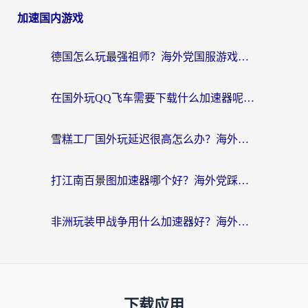
加速国内游戏
德国怎么玩最强祖师？海外党国服游戏加速器选择全攻略（附宝可梦Online实测）
在国外玩QQ飞车需要下载什么加速器呢？海外党亲测有效的国服游戏加速指南
雪糕工厂国外玩延迟很高怎么办？海外玩家国服游戏加速终极攻略（附实测推荐）
打江南百景图加速器哪个好？海外党踩坑N次后，终于找到不卡的秘诀
非洲玩装甲战争用什么加速器好？海外党亲测有效的国服游戏加速方案
下载应用