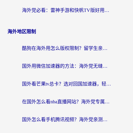
海外党必看：雷神手游和快帆TV版好用吗？3步选对回国加速器不踩坑
海外地区限制
酷狗在海外用怎么版权限制？留学生亲测：3步解决听国内音乐难题
国外用微信加速器的方法：海外党无缝连接国内生活的实用指南
国外看芒果tv总卡？选对回国加速器，轻松追《浪姐》不费劲
在国外怎么看nba直播网站？海外党专属体育观赛指南，告别地区限制！
国外怎么看手机腾讯视频？海外党亲测有效的追剧加速器选择指南