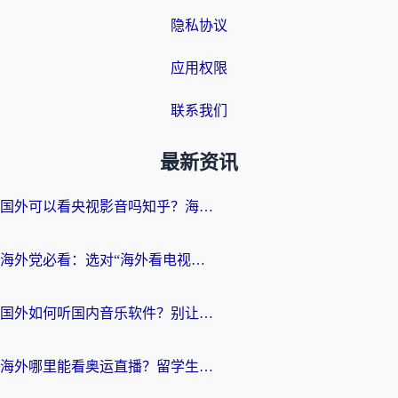
隐私协议
应用权限
联系我们
最新资讯
国外可以看央视影音吗知乎？海外党亲测有效的回国加速方案
海外党必看：选对“海外看电视剧软件”，再也不用愁国内剧刷不了
国外如何听国内音乐软件？别让地域限制，断了你的中文歌单
海外哪里能看奥运直播？留学生&海外华人必看的体育赛事观赛终极指南