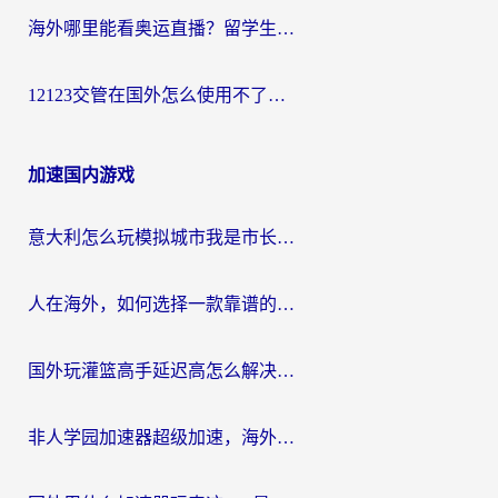
海外哪里能看奥运直播？留学生&海外华人必看的体育赛事观赛终极指南
12123交管在国外怎么使用不了？海外华人必看的无缝访问国内资源指南
加速国内游戏
意大利怎么玩模拟城市我是市长？海外党国服游戏加速终极攻略（附三国3量子特攻解决办法）
人在海外，如何选择一款靠谱的玩剑灵2加速器？
国外玩灌篮高手延迟高怎么解决？海外玩家国服游戏加速终极指南
非人学园加速器超级加速，海外玩家重返国服的通行证