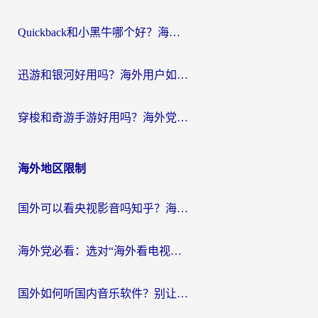
Quickback和小黑牛哪个好？海外党亲测指南，选对回国加速器秒回国内
迅游和银河好用吗？海外用户如何选择回国加速器实现无缝访问国内资源
穿梭和奇游手游好用吗？海外党亲测3款回国加速器，附蜜蜂加速器七天试用攻略
海外地区限制
国外可以看央视影音吗知乎？海外党亲测有效的回国加速方案
海外党必看：选对“海外看电视剧软件”，再也不用愁国内剧刷不了
国外如何听国内音乐软件？别让地域限制，断了你的中文歌单