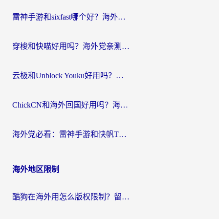
航
雷神手游和sixfast哪个好？海外党亲测3款回国加速器，教你选对不踩坑
穿梭和快喵好用吗？海外党亲测：小众加速器对比+番茄加速器深度体验
云极和Unblock Youku好用吗？海外党亲测+2026回国加速器避坑指南
ChickCN和海外回国好用吗？海外党2026亲测：从手游到影音，选对加速器的3个关键
海外党必看：雷神手游和快帆TV版好用吗？3步选对回国加速器不踩坑
海外地区限制
酷狗在海外用怎么版权限制？留学生亲测：3步解决听国内音乐难题