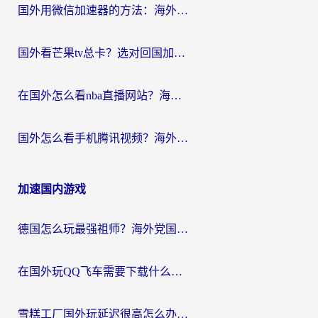
国外用微信加速器的方法：海外党无缝连接国内生活的实用指南
国外看芒果tv总卡？选对回国加速器，轻松追《浪姐》不费劲
在国外怎么看nba直播网站？海外党专属体育观赛指南，告别地区限制！
国外怎么看手机腾讯视频？海外党亲测有效的追剧加速器选择指南
加速国内游戏
德国怎么玩最强祖师？海外党国服游戏加速器选择全攻略（附宝可梦Online实测）
在国外玩QQ飞车需要下载什么加速器呢？海外党亲测有效的国服游戏加速指南
雪糕工厂国外玩延迟很高怎么办？海外玩家国服游戏加速终极攻略（附实测推荐）