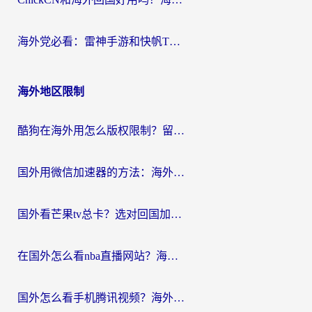
海外党必看：雷神手游和快帆TV版好用吗？3步选对回国加速器不踩坑
海外地区限制
酷狗在海外用怎么版权限制？留学生亲测：3步解决听国内音乐难题
国外用微信加速器的方法：海外党无缝连接国内生活的实用指南
国外看芒果tv总卡？选对回国加速器，轻松追《浪姐》不费劲
在国外怎么看nba直播网站？海外党专属体育观赛指南，告别地区限制！
国外怎么看手机腾讯视频？海外党亲测有效的追剧加速器选择指南