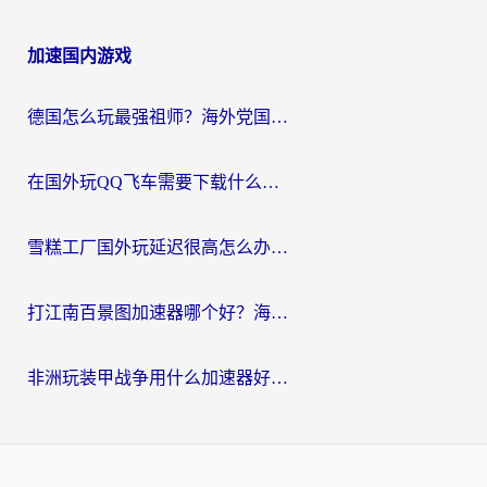
加速国内游戏
德国怎么玩最强祖师？海外党国服游戏加速器选择全攻略（附宝可梦Online实测）
在国外玩QQ飞车需要下载什么加速器呢？海外党亲测有效的国服游戏加速指南
雪糕工厂国外玩延迟很高怎么办？海外玩家国服游戏加速终极攻略（附实测推荐）
打江南百景图加速器哪个好？海外党踩坑N次后，终于找到不卡的秘诀
非洲玩装甲战争用什么加速器好？海外党亲测有效的国服游戏加速方案