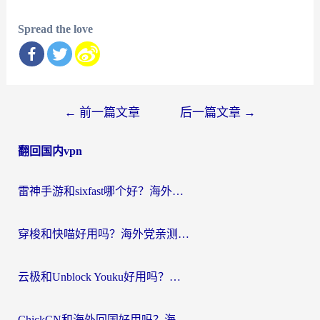
Spread the love
文
←
前一篇文章
后一篇文章
→
章
翻回国内vpn
导
航
雷神手游和sixfast哪个好？海外党亲测3款回国加速器，教你选对不踩坑
穿梭和快喵好用吗？海外党亲测：小众加速器对比+番茄加速器深度体验
云极和Unblock Youku好用吗？海外党亲测+2026回国加速器避坑指南
ChickCN和海外回国好用吗？海外党2026亲测：从手游到影音，选对加速器的3个关键