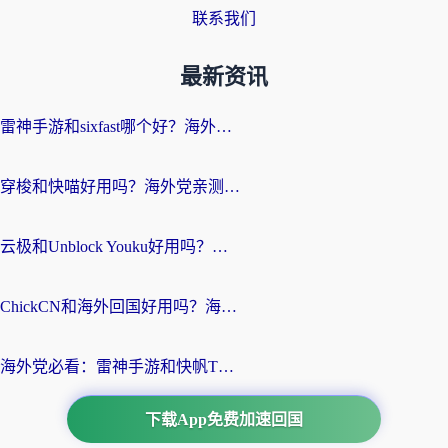
联系我们
最新资讯
雷神手游和sixfast哪个好？海外党亲测3款回国加速器，教你选对不踩坑
穿梭和快喵好用吗？海外党亲测：小众加速器对比+番茄加速器深度体验
云极和Unblock Youku好用吗？海外党亲测+2026回国加速器避坑指南
ChickCN和海外回国好用吗？海外党2026亲测：从手游到影音，选对加速器的3个关键
海外党必看：雷神手游和快帆TV版好用吗？3步选对回国加速器不踩坑
下载App免费加速回国