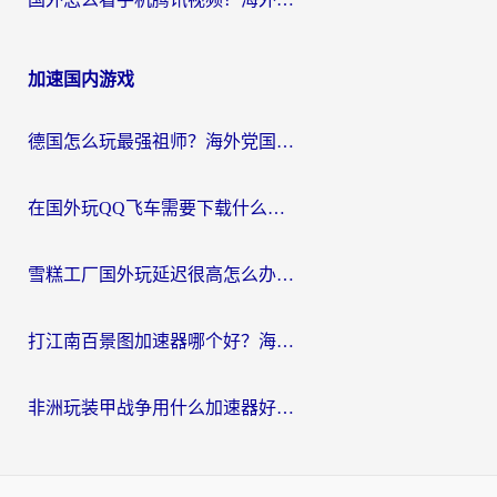
加速国内游戏
德国怎么玩最强祖师？海外党国服游戏加速器选择全攻略（附宝可梦Online实测）
在国外玩QQ飞车需要下载什么加速器呢？海外党亲测有效的国服游戏加速指南
雪糕工厂国外玩延迟很高怎么办？海外玩家国服游戏加速终极攻略（附实测推荐）
打江南百景图加速器哪个好？海外党踩坑N次后，终于找到不卡的秘诀
非洲玩装甲战争用什么加速器好？海外党亲测有效的国服游戏加速方案