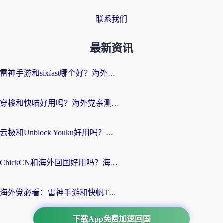
联系我们
最新资讯
雷神手游和sixfast哪个好？海外党亲测3款回国加速器，教你选对不踩坑
穿梭和快喵好用吗？海外党亲测：小众加速器对比+番茄加速器深度体验
云极和Unblock Youku好用吗？海外党亲测+2026回国加速器避坑指南
ChickCN和海外回国好用吗？海外党2026亲测：从手游到影音，选对加速器的3个关键
海外党必看：雷神手游和快帆TV版好用吗？3步选对回国加速器不踩坑
下载App免费加速回国