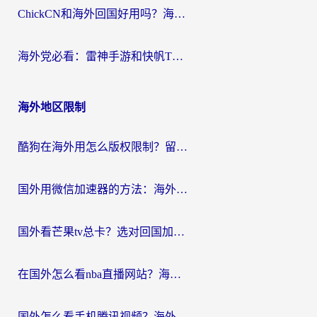
ChickCN和海外回国好用吗？海外党2026亲测：从手游到影音，选对加速器的3个关键
海外党必看：雷神手游和快帆TV版好用吗？3步选对回国加速器不踩坑
海外地区限制
酷狗在海外用怎么版权限制？留学生亲测：3步解决听国内音乐难题
国外用微信加速器的方法：海外党无缝连接国内生活的实用指南
国外看芒果tv总卡？选对回国加速器，轻松追《浪姐》不费劲
在国外怎么看nba直播网站？海外党专属体育观赛指南，告别地区限制！
国外怎么看手机腾讯视频？海外党亲测有效的追剧加速器选择指南