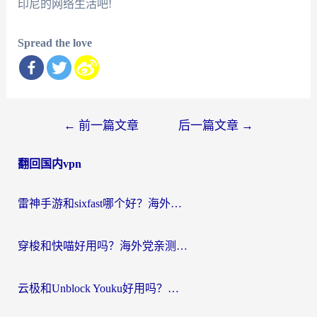
印尼的网络生活吧!
Spread the love
文
←
前一篇文章
后一篇文章
→
章
翻回国内vpn
导
航
雷神手游和sixfast哪个好？海外党亲测3款回国加速器，教你选对不踩坑
穿梭和快喵好用吗？海外党亲测：小众加速器对比+番茄加速器深度体验
云极和Unblock Youku好用吗？海外党亲测+2026回国加速器避坑指南