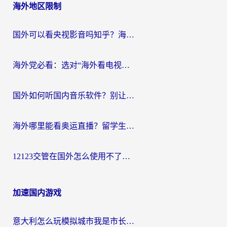
海外地区限制
国外可以看央视影音吗知乎？海外党亲测有效的回国加速方案
海外党必看：选对“海外看电视剧软件”，再也不用愁国内剧刷不了
国外如何听国内音乐软件？别让地域限制，断了你的中文歌单
海外哪里能看奥运直播？留学生&海外华人必看的体育赛事观赛终极指南
12123交管在国外怎么使用不了？海外华人必看的无缝访问国内资源指南
加速国内游戏
意大利怎么玩模拟城市我是市长？海外党国服游戏加速终极攻略（附三国3量子特攻解决办法）