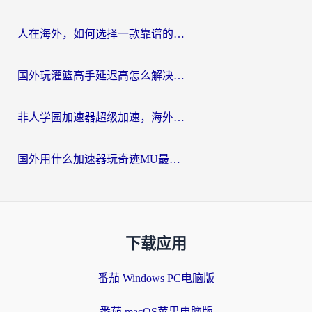
人在海外，如何选择一款靠谱的玩剑灵2加速器？
国外玩灌篮高手延迟高怎么解决？海外玩家国服游戏加速终极指南
非人学园加速器超级加速，海外玩家重返国服的通行证
国外用什么加速器玩奇迹MU最好？2026海外玩家国服游戏加速全攻略
下载应用
番茄 Windows PC电脑版
番茄 macOS苹果电脑版