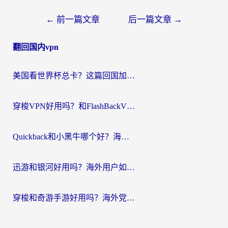
文
←
前一篇文章
后一篇文章
→
章
翻回国内vpn
导
航
美国看世界杯总卡？这篇回国加速器指南帮你无缝刷国内资源（附苹果手机VPN设置步骤）
穿梭VPN好用吗？和FlashBackVPN对比哪个回国效果更好？
Quickback和小黑牛哪个好？海外党亲测指南，选对回国加速器秒回国内
迅游和银河好用吗？海外用户如何选择回国加速器实现无缝访问国内资源
穿梭和奇游手游好用吗？海外党亲测3款回国加速器，附蜜蜂加速器七天试用攻略