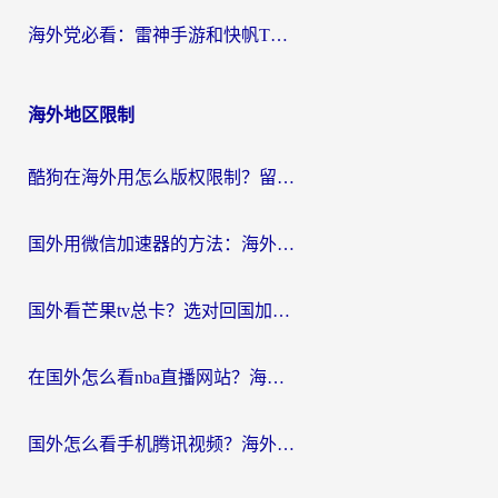
海外党必看：雷神手游和快帆TV版好用吗？3步选对回国加速器不踩坑
海外地区限制
酷狗在海外用怎么版权限制？留学生亲测：3步解决听国内音乐难题
国外用微信加速器的方法：海外党无缝连接国内生活的实用指南
国外看芒果tv总卡？选对回国加速器，轻松追《浪姐》不费劲
在国外怎么看nba直播网站？海外党专属体育观赛指南，告别地区限制！
国外怎么看手机腾讯视频？海外党亲测有效的追剧加速器选择指南