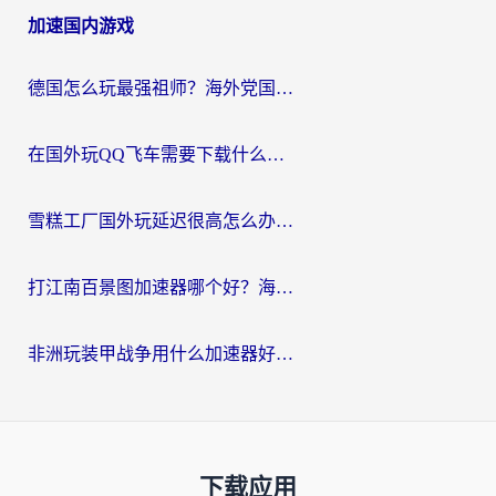
加速国内游戏
德国怎么玩最强祖师？海外党国服游戏加速器选择全攻略（附宝可梦Online实测）
在国外玩QQ飞车需要下载什么加速器呢？海外党亲测有效的国服游戏加速指南
雪糕工厂国外玩延迟很高怎么办？海外玩家国服游戏加速终极攻略（附实测推荐）
打江南百景图加速器哪个好？海外党踩坑N次后，终于找到不卡的秘诀
非洲玩装甲战争用什么加速器好？海外党亲测有效的国服游戏加速方案
下载应用