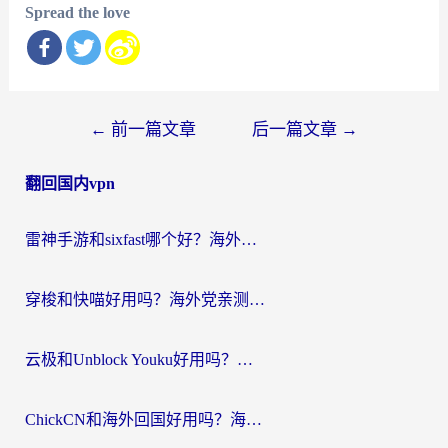
Spread the love
文
←
前一篇文章
后一篇文章
→
章
翻回国内vpn
导
航
雷神手游和sixfast哪个好？海外党亲测3款回国加速器，教你选对不踩坑
穿梭和快喵好用吗？海外党亲测：小众加速器对比+番茄加速器深度体验
云极和Unblock Youku好用吗？海外党亲测+2026回国加速器避坑指南
ChickCN和海外回国好用吗？海外党2026亲测：从手游到影音，选对加速器的3个关键