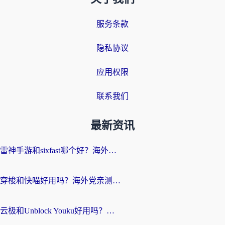
服务条款
隐私协议
应用权限
联系我们
最新资讯
雷神手游和sixfast哪个好？海外党亲测3款回国加速器，教你选对不踩坑
穿梭和快喵好用吗？海外党亲测：小众加速器对比+番茄加速器深度体验
云极和Unblock Youku好用吗？海外党亲测+2026回国加速器避坑指南