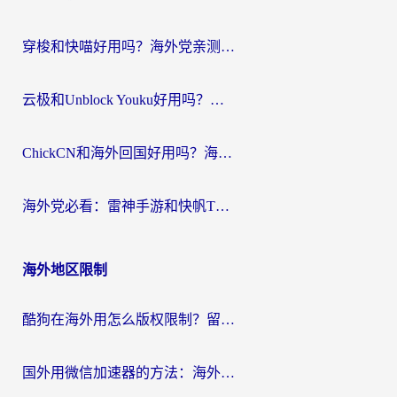
穿梭和快喵好用吗？海外党亲测：小众加速器对比+番茄加速器深度体验
云极和Unblock Youku好用吗？海外党亲测+2026回国加速器避坑指南
ChickCN和海外回国好用吗？海外党2026亲测：从手游到影音，选对加速器的3个关键
海外党必看：雷神手游和快帆TV版好用吗？3步选对回国加速器不踩坑
海外地区限制
酷狗在海外用怎么版权限制？留学生亲测：3步解决听国内音乐难题
国外用微信加速器的方法：海外党无缝连接国内生活的实用指南