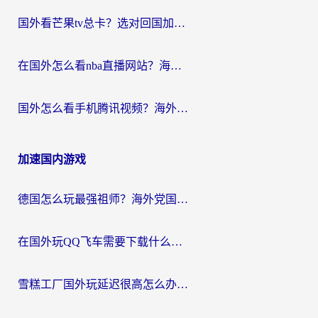
国外看芒果tv总卡？选对回国加速器，轻松追《浪姐》不费劲
在国外怎么看nba直播网站？海外党专属体育观赛指南，告别地区限制！
国外怎么看手机腾讯视频？海外党亲测有效的追剧加速器选择指南
加速国内游戏
德国怎么玩最强祖师？海外党国服游戏加速器选择全攻略（附宝可梦Online实测）
在国外玩QQ飞车需要下载什么加速器呢？海外党亲测有效的国服游戏加速指南
雪糕工厂国外玩延迟很高怎么办？海外玩家国服游戏加速终极攻略（附实测推荐）