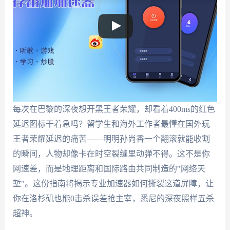
每次在巴黎的深夜想开黑王者荣耀，却看着400ms的红色
延迟图标干着急吗？留学生和海外工作者最懂在国外玩
王者荣耀延迟的痛苦——明明孙尚香一个翻滚就能收割
的瞬间，人物却像卡在时空裂缝里动弹不得。这不是你
网速差，而是地理距离和国际路由共同制造的"网络天
堑"。这份指南将揭示专业加速器如何撕裂这道屏障，让
你在洛杉矶也能0击杀误差抢主宰，悉尼的深夜照样五杀
超神。