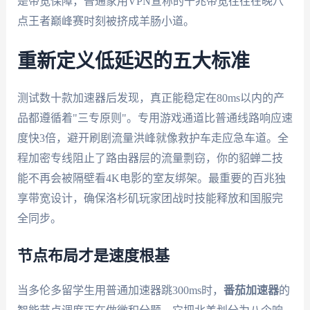
是带宽保障，普通家用VPN宣称的千兆带宽往往在晚八
点王者巅峰赛时刻被挤成羊肠小道。
重新定义低延迟的五大标准
测试数十款加速器后发现，真正能稳定在80ms以内的产
品都遵循着"三专原则"。专用游戏通道比普通线路响应速
度快3倍，避开刷剧流量洪峰就像救护车走应急车道。全
程加密专线阻止了路由器层的流量剽窃，你的貂蝉二技
能不再会被隔壁看4K电影的室友绑架。最重要的百兆独
享带宽设计，确保洛杉矶玩家团战时技能释放和国服完
全同步。
节点布局才是速度根基
当多伦多留学生用普通加速器跳300ms时，
番茄加速器
的