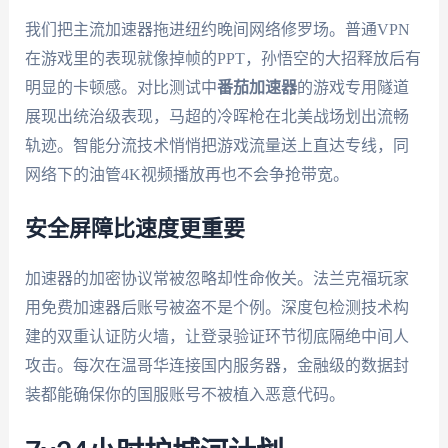
我们把主流加速器拖进纽约晚间网络修罗场。普通VPN
在游戏里的表现就像掉帧的PPT，孙悟空的大招释放后有
明显的卡顿感。对比测试中
番茄加速器
的游戏专用隧道
展现出统治级表现，马超的冷晖枪在北美战场划出流畅
轨迹。智能分流技术悄悄把游戏流量送上直达专线，同
网络下的油管4K视频播放再也不会争抢带宽。
安全屏障比速度更重要
加速器的加密协议常被忽略却性命攸关。法兰克福玩家
用免费加速器后账号被盗不是个例。深度包检测技术构
建的双重认证防火墙，让登录验证环节彻底隔绝中间人
攻击。每次在温哥华连接国内服务器，金融级的数据封
装都能确保你的国服账号不被植入恶意代码。