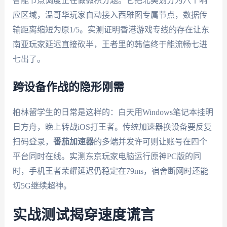
智能节点调度正在做微积分题。它把北美划分为八个响
应区域，温哥华玩家自动接入西雅图专属节点，数据传
输距离缩短为原1/5。实测证明香港游戏专线的存在让东
南亚玩家延迟直接砍半，王者里的韩信终于能流畅七进
七出了。
跨设备作战的隐形刚需
柏林留学生的日常是这样的：白天用Windows笔记本挂明
日方舟，晚上转战iOS打王者。传统加速器换设备要反复
扫码登录，
番茄加速器
的多端并发许可则让账号在四个
平台同时在线。实测东京玩家电脑运行原神PC版的同
时，手机王者荣耀延迟仍稳定在79ms，宿舍断网时还能
切5G继续超神。
实战测试揭穿速度谎言