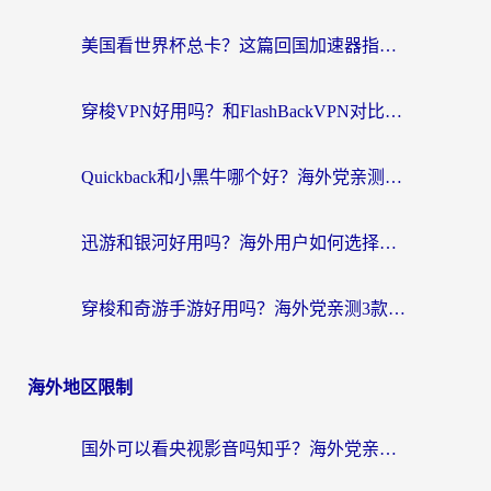
美国看世界杯总卡？这篇回国加速器指南帮你无缝刷国内资源（附苹果手机VPN设置步骤）
穿梭VPN好用吗？和FlashBackVPN对比哪个回国效果更好？
Quickback和小黑牛哪个好？海外党亲测指南，选对回国加速器秒回国内
迅游和银河好用吗？海外用户如何选择回国加速器实现无缝访问国内资源
穿梭和奇游手游好用吗？海外党亲测3款回国加速器，附蜜蜂加速器七天试用攻略
海外地区限制
国外可以看央视影音吗知乎？海外党亲测有效的回国加速方案