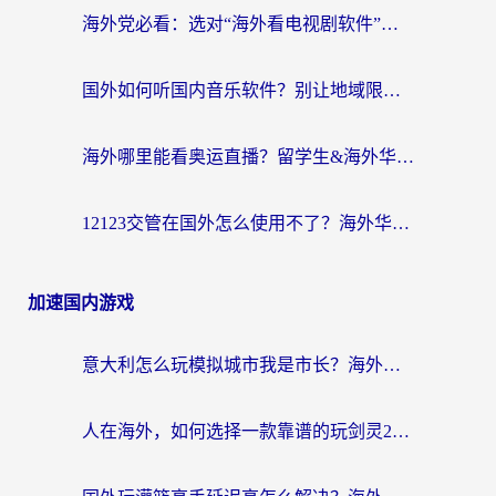
海外党必看：选对“海外看电视剧软件”，再也不用愁国内剧刷不了
国外如何听国内音乐软件？别让地域限制，断了你的中文歌单
海外哪里能看奥运直播？留学生&海外华人必看的体育赛事观赛终极指南
12123交管在国外怎么使用不了？海外华人必看的无缝访问国内资源指南
加速国内游戏
意大利怎么玩模拟城市我是市长？海外党国服游戏加速终极攻略（附三国3量子特攻解决办法）
人在海外，如何选择一款靠谱的玩剑灵2加速器？