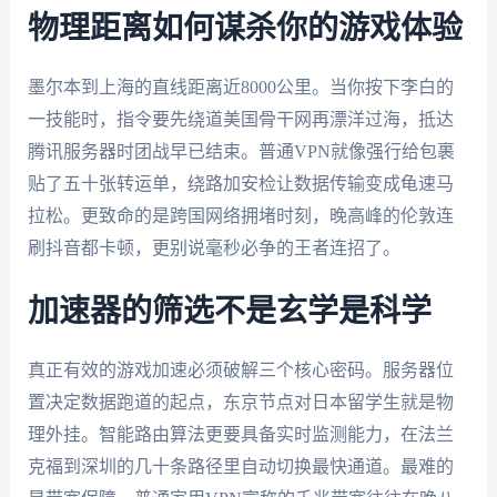
物理距离如何谋杀你的游戏体验
墨尔本到上海的直线距离近8000公里。当你按下李白的
一技能时，指令要先绕道美国骨干网再漂洋过海，抵达
腾讯服务器时团战早已结束。普通VPN就像强行给包裹
贴了五十张转运单，绕路加安检让数据传输变成龟速马
拉松。更致命的是跨国网络拥堵时刻，晚高峰的伦敦连
刷抖音都卡顿，更别说毫秒必争的王者连招了。
加速器的筛选不是玄学是科学
真正有效的游戏加速必须破解三个核心密码。服务器位
置决定数据跑道的起点，东京节点对日本留学生就是物
理外挂。智能路由算法更要具备实时监测能力，在法兰
克福到深圳的几十条路径里自动切换最快通道。最难的