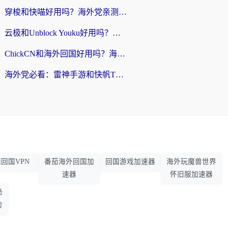
穿梭和快喵好用吗？海外党亲测：小众加速器对比+番茄加速器深度体验
云极和Unblock Youku好用吗？海外党亲测+2026回国加速器避坑指南
ChickCN和海外回国好用吗？海外党2026亲测：从手游到影音，选对加速器的3个关键
海外党必看：雷神手游和快帆TV版好用吗？3步选对回国加速器不踩坑
回国VPN
番茄海外回国加
回国游戏加速器
海外玩魔兽世界
速器
怀旧服加速器
恐
势