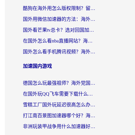
酷狗在海外用怎么版权限制？留学生亲测：3步解决听国内音乐难题
国外用微信加速器的方法：海外党无缝连接国内生活的实用指南
国外看芒果tv总卡？选对回国加速器，轻松追《浪姐》不费劲
在国外怎么看nba直播网站？海外党专属体育观赛指南，告别地区限制！
国外怎么看手机腾讯视频？海外党亲测有效的追剧加速器选择指南
加速国内游戏
德国怎么玩最强祖师？海外党国服游戏加速器选择全攻略（附宝可梦Online实测）
在国外玩QQ飞车需要下载什么加速器呢？海外党亲测有效的国服游戏加速指南
雪糕工厂国外玩延迟很高怎么办？海外玩家国服游戏加速终极攻略（附实测推荐）
打江南百景图加速器哪个好？海外党踩坑N次后，终于找到不卡的秘诀
非洲玩装甲战争用什么加速器好？海外党亲测有效的国服游戏加速方案