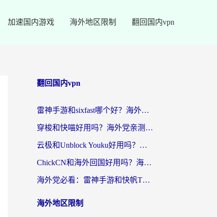
加速国内游戏
海外地区限制
翻回国内vpn
翻回国内vpn
雷神手游和sixfast哪个好？海外党亲测3款回国加速器，教你选对不踩坑
穿梭和快喵好用吗？海外党亲测：小众加速器对比+番茄加速器深度体验
云极和Unblock Youku好用吗？海外党亲测+2026回国加速器避坑指南
ChickCN和海外回国好用吗？海外党2026亲测：从手游到影音，选对加速器的3个关键
海外党必看：雷神手游和快帆TV版好用吗？3步选对回国加速器不踩坑
海外地区限制