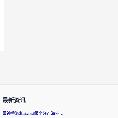
最新资讯
雷神手游和sixfast哪个好？海外党亲测3款回国加速器，教你选对不踩坑