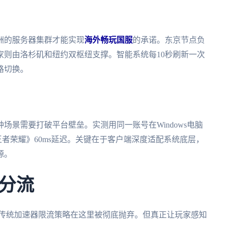
洲的服务器集群才能实现
海外畅玩国服
的承诺。东京节点负
家则由洛杉矶和纽约双枢纽支撑。智能系统每10秒刷新一次
路切换。
场景需要打破平台壁垒。实测用同一账号在Windows电脑
《王者荣耀》60ms延迟。关键在于客户端深度适配系统底层，
源。
分流
开？传统加速器限流策略在这里被彻底抛弃。但真正让玩家感知