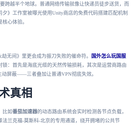
包需要跨越半个地球。普通网络传输就像让快递员徒步送货，而
夕》工作室被曝光使用Unity商店的免费代码搭建匹配机制
是核心体验。
在《永劫无间》里更会成为振刀失败的催命符。
国外怎么玩国服
封锁：首先是海底光缆的天然传输损耗，其次是运营商路由
主动屏蔽——三者叠加让普通VPN彻底失效。
术真相
。比如
番茄加速器
的动态路由系统会实时检测各节点负载，
法兰克福-莫斯科-北京的专用通道，绕开拥堵的公共节