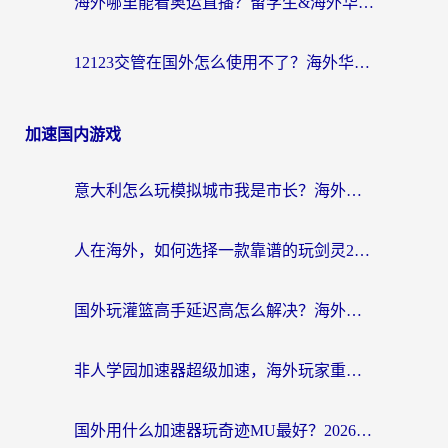
海外哪里能看奥运直播？留学生&海外华人必看的体育赛事观赛终极指南
12123交管在国外怎么使用不了？海外华人必看的无缝访问国内资源指南
加速国内游戏
意大利怎么玩模拟城市我是市长？海外党国服游戏加速终极攻略（附三国3量子特攻解决办法）
人在海外，如何选择一款靠谱的玩剑灵2加速器？
国外玩灌篮高手延迟高怎么解决？海外玩家国服游戏加速终极指南
非人学园加速器超级加速，海外玩家重返国服的通行证
国外用什么加速器玩奇迹MU最好？2026海外玩家国服游戏加速全攻略