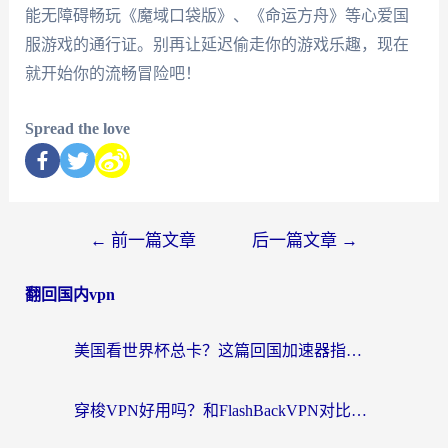
能无障碍畅玩《魔域口袋版》、《命运方舟》等心爱国
服游戏的通行证。别再让延迟偷走你的游戏乐趣，现在
就开始你的流畅冒险吧！
Spread the love
←
前一篇文章
后一篇文章
→
翻回国内vpn
美国看世界杯总卡？这篇回国加速器指南帮你无缝刷国内资源（附苹果手机VPN设置步骤）
穿梭VPN好用吗？和FlashBackVPN对比哪个回国效果更好？