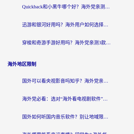
Quickback和小黑牛哪个好？海外党亲测指南，选对回国加速器秒回国内
迅游和银河好用吗？海外用户如何选择回国加速器实现无缝访问国内资源
穿梭和奇游手游好用吗？海外党亲测3款回国加速器，附蜜蜂加速器七天试用攻略
海外地区限制
国外可以看央视影音吗知乎？海外党亲测有效的回国加速方案
海外党必看：选对“海外看电视剧软件”，再也不用愁国内剧刷不了
国外如何听国内音乐软件？别让地域限制，断了你的中文歌单