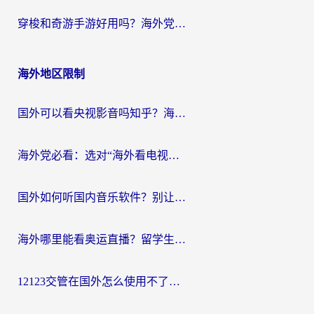
穿梭和奇游手游好用吗？海外党亲测3款回国加速器，附蜜蜂加速器七天试用攻略
海外地区限制
国外可以看央视影音吗知乎？海外党亲测有效的回国加速方案
海外党必看：选对“海外看电视剧软件”，再也不用愁国内剧刷不了
国外如何听国内音乐软件？别让地域限制，断了你的中文歌单
海外哪里能看奥运直播？留学生&海外华人必看的体育赛事观赛终极指南
12123交管在国外怎么使用不了？海外华人必看的无缝访问国内资源指南