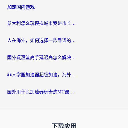
加速国内游戏
意大利怎么玩模拟城市我是市长？海外党国服游戏加速终极攻略（附三国3量子特攻解决办法）
人在海外，如何选择一款靠谱的玩剑灵2加速器？
国外玩灌篮高手延迟高怎么解决？海外玩家国服游戏加速终极指南
非人学园加速器超级加速，海外玩家重返国服的通行证
国外用什么加速器玩奇迹MU最好？2026海外玩家国服游戏加速全攻略
下载应用