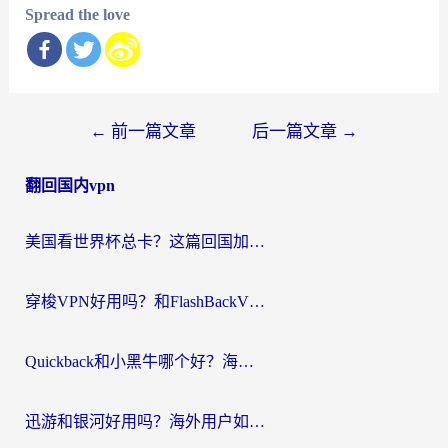
Spread the love
文
←
前一篇文章
后一篇文章
→
章
翻回国内vpn
导
航
美国看世界杯总卡？这篇回国加速器指南帮你无缝刷国内资源（附苹果手机VPN设置步骤）
穿梭VPN好用吗？和FlashBackVPN对比哪个回国效果更好？
Quickback和小黑牛哪个好？海外党亲测指南，选对回国加速器秒回国内
迅游和银河好用吗？海外用户如何选择回国加速器实现无缝访问国内资源