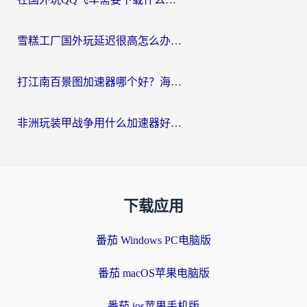
雪糕工厂国外玩延迟很高怎么办？海外玩家国服游戏加速终极攻略（附实测推荐）
打江南百景图加速器哪个好？海外党踩坑N次后，终于找到不卡的秘诀
非洲玩装甲战争用什么加速器好？海外党亲测有效的国服游戏加速方案
下载应用
番茄 Windows PC电脑版
番茄 macOS苹果电脑版
番茄 ios苹果手机版