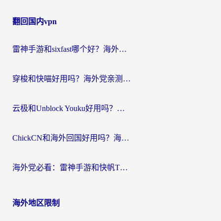
章
翻回国内vpn
导
航
雷神手游和sixfast哪个好？海外党亲测3款回国加速器，教你选对不踩坑
穿梭和快喵好用吗？海外党亲测：小众加速器对比+番茄加速器深度体验
云极和Unblock Youku好用吗？海外党亲测+2026回国加速器避坑指南
ChickCN和海外回国好用吗？海外党2026亲测：从手游到影音，选对加速器的3个关键
海外党必看：雷神手游和快帆TV版好用吗？3步选对回国加速器不踩坑
海外地区限制