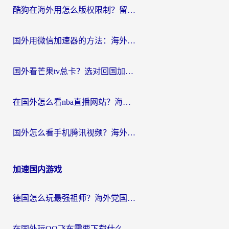
酷狗在海外用怎么版权限制？留学生亲测：3步解决听国内音乐难题
国外用微信加速器的方法：海外党无缝连接国内生活的实用指南
国外看芒果tv总卡？选对回国加速器，轻松追《浪姐》不费劲
在国外怎么看nba直播网站？海外党专属体育观赛指南，告别地区限制！
国外怎么看手机腾讯视频？海外党亲测有效的追剧加速器选择指南
加速国内游戏
德国怎么玩最强祖师？海外党国服游戏加速器选择全攻略（附宝可梦Online实测）
在国外玩QQ飞车需要下载什么加速器呢？海外党亲测有效的国服游戏加速指南