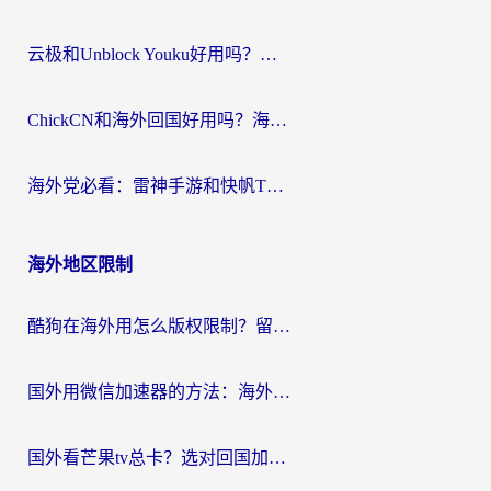
云极和Unblock Youku好用吗？海外党亲测+2026回国加速器避坑指南
ChickCN和海外回国好用吗？海外党2026亲测：从手游到影音，选对加速器的3个关键
海外党必看：雷神手游和快帆TV版好用吗？3步选对回国加速器不踩坑
海外地区限制
酷狗在海外用怎么版权限制？留学生亲测：3步解决听国内音乐难题
国外用微信加速器的方法：海外党无缝连接国内生活的实用指南
国外看芒果tv总卡？选对回国加速器，轻松追《浪姐》不费劲