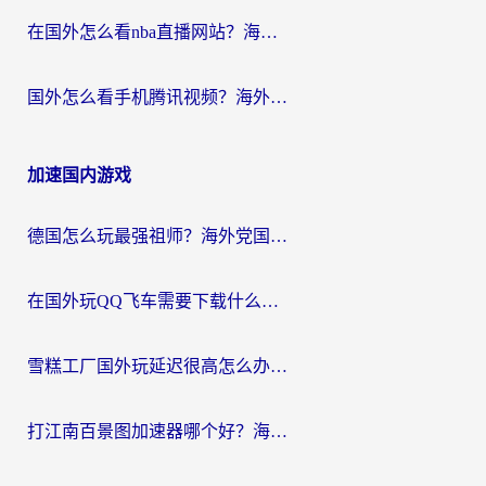
在国外怎么看nba直播网站？海外党专属体育观赛指南，告别地区限制！
国外怎么看手机腾讯视频？海外党亲测有效的追剧加速器选择指南
加速国内游戏
德国怎么玩最强祖师？海外党国服游戏加速器选择全攻略（附宝可梦Online实测）
在国外玩QQ飞车需要下载什么加速器呢？海外党亲测有效的国服游戏加速指南
雪糕工厂国外玩延迟很高怎么办？海外玩家国服游戏加速终极攻略（附实测推荐）
打江南百景图加速器哪个好？海外党踩坑N次后，终于找到不卡的秘诀