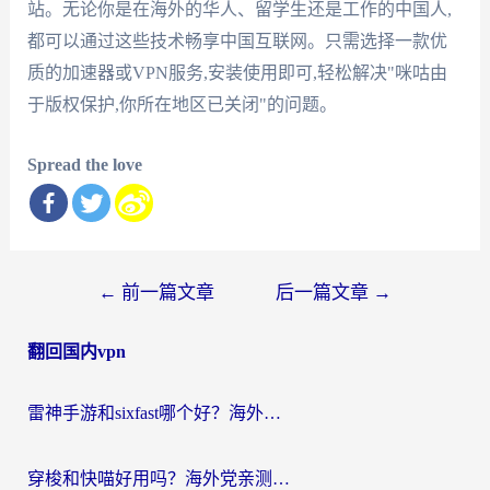
站。无论你是在海外的华人、留学生还是工作的中国人,
都可以通过这些技术畅享中国互联网。只需选择一款优
质的加速器或VPN服务,安装使用即可,轻松解决"咪咕由
于版权保护,你所在地区已关闭"的问题。
Spread the love
文
←
前一篇文章
后一篇文章
→
章
翻回国内vpn
导
航
雷神手游和sixfast哪个好？海外党亲测3款回国加速器，教你选对不踩坑
穿梭和快喵好用吗？海外党亲测：小众加速器对比+番茄加速器深度体验