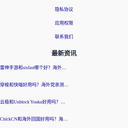
隐私协议
应用权限
联系我们
最新资讯
雷神手游和sixfast哪个好？海外党亲测3款回国加速器，教你选对不踩坑
穿梭和快喵好用吗？海外党亲测：小众加速器对比+番茄加速器深度体验
云极和Unblock Youku好用吗？海外党亲测+2026回国加速器避坑指南
ChickCN和海外回国好用吗？海外党2026亲测：从手游到影音，选对加速器的3个关键