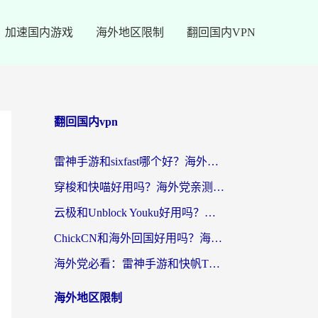
加速国内游戏
海外地区限制
翻回国内VPN
翻回国内vpn
雷神手游和sixfast哪个好？海外党亲测3款回国加速器，教你选对不踩坑
穿梭和快喵好用吗？海外党亲测：小众加速器对比+番茄加速器深度体验
云极和Unblock Youku好用吗？海外党亲测+2026回国加速器避坑指南
ChickCN和海外回国好用吗？海外党2026亲测：从手游到影音，选对加速器的3个关键
海外党必看：雷神手游和快帆TV版好用吗？3步选对回国加速器不踩坑
海外地区限制