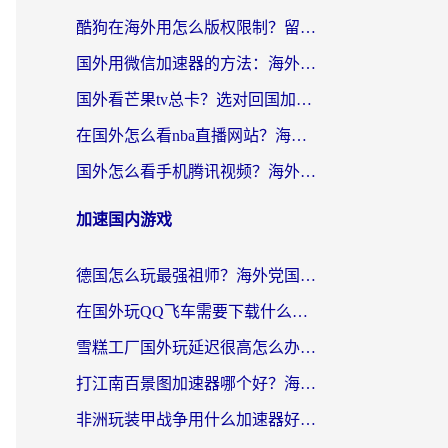
酷狗在海外用怎么版权限制？留学生亲测：3步解决听国内音乐难题
国外用微信加速器的方法：海外党无缝连接国内生活的实用指南
国外看芒果tv总卡？选对回国加速器，轻松追《浪姐》不费劲
在国外怎么看nba直播网站？海外党专属体育观赛指南，告别地区限制！
国外怎么看手机腾讯视频？海外党亲测有效的追剧加速器选择指南
加速国内游戏
德国怎么玩最强祖师？海外党国服游戏加速器选择全攻略（附宝可梦Online实测）
在国外玩QQ飞车需要下载什么加速器呢？海外党亲测有效的国服游戏加速指南
雪糕工厂国外玩延迟很高怎么办？海外玩家国服游戏加速终极攻略（附实测推荐）
打江南百景图加速器哪个好？海外党踩坑N次后，终于找到不卡的秘诀
非洲玩装甲战争用什么加速器好？海外党亲测有效的国服游戏加速方案