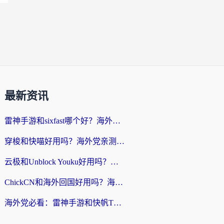
最新资讯
雷神手游和sixfast哪个好？海外党亲测3款回国加速器，教你选对不踩坑
穿梭和快喵好用吗？海外党亲测：小众加速器对比+番茄加速器深度体验
云极和Unblock Youku好用吗？海外党亲测+2026回国加速器避坑指南
ChickCN和海外回国好用吗？海外党2026亲测：从手游到影音，选对加速器的3个关键
海外党必看：雷神手游和快帆TV版好用吗？3步选对回国加速器不踩坑