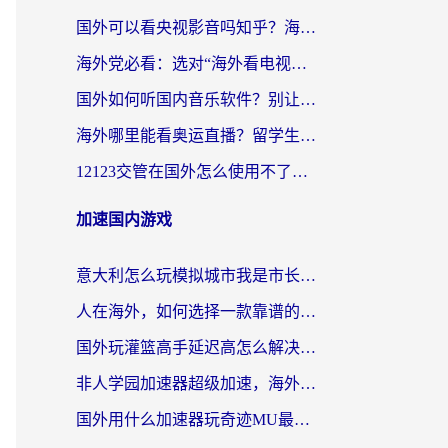
国外可以看央视影音吗知乎？海外党亲测有效的回国加速方案
海外党必看：选对“海外看电视剧软件”，再也不用愁国内剧刷不了
国外如何听国内音乐软件？别让地域限制，断了你的中文歌单
海外哪里能看奥运直播？留学生&海外华人必看的体育赛事观赛终极指南
12123交管在国外怎么使用不了？海外华人必看的无缝访问国内资源指南
加速国内游戏
意大利怎么玩模拟城市我是市长？海外党国服游戏加速终极攻略（附三国3量子特攻解决办法）
人在海外，如何选择一款靠谱的玩剑灵2加速器？
国外玩灌篮高手延迟高怎么解决？海外玩家国服游戏加速终极指南
非人学园加速器超级加速，海外玩家重返国服的通行证
国外用什么加速器玩奇迹MU最好？2026海外玩家国服游戏加速全攻略