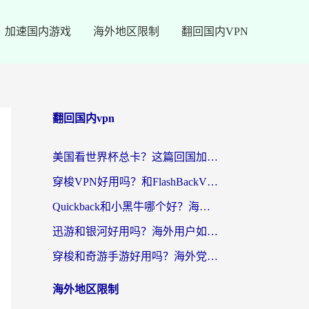
加速国内游戏
海外地区限制
翻回国内VPN
翻回国内vpn
美国看世界杯总卡？这篇回国加速器指南帮你无缝刷国内资源（附苹果手机VPN设置步骤）
穿梭VPN好用吗？和FlashBackVPN对比哪个回国效果更好？
Quickback和小黑牛哪个好？海外党亲测指南，选对回国加速器秒回国内
迅游和银河好用吗？海外用户如何选择回国加速器实现无缝访问国内资源
穿梭和奇游手游好用吗？海外党亲测3款回国加速器，附蜜蜂加速器七天试用攻略
海外地区限制