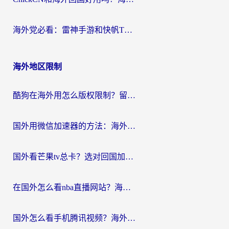
海外党必看：雷神手游和快帆TV版好用吗？3步选对回国加速器不踩坑
海外地区限制
酷狗在海外用怎么版权限制？留学生亲测：3步解决听国内音乐难题
国外用微信加速器的方法：海外党无缝连接国内生活的实用指南
国外看芒果tv总卡？选对回国加速器，轻松追《浪姐》不费劲
在国外怎么看nba直播网站？海外党专属体育观赛指南，告别地区限制！
国外怎么看手机腾讯视频？海外党亲测有效的追剧加速器选择指南