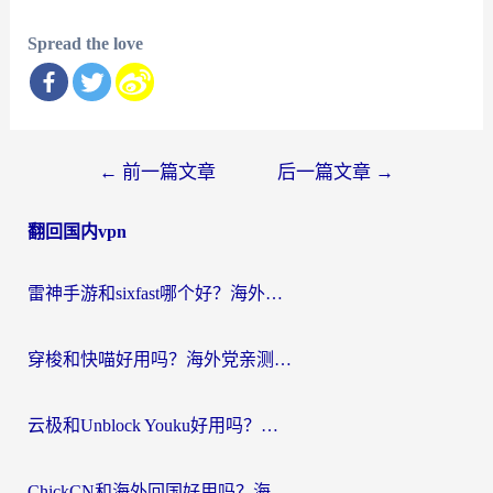
Spread the love
文
←
前一篇文章
后一篇文章
→
章
翻回国内vpn
导
航
雷神手游和sixfast哪个好？海外党亲测3款回国加速器，教你选对不踩坑
穿梭和快喵好用吗？海外党亲测：小众加速器对比+番茄加速器深度体验
云极和Unblock Youku好用吗？海外党亲测+2026回国加速器避坑指南
ChickCN和海外回国好用吗？海外党2026亲测：从手游到影音，选对加速器的3个关键