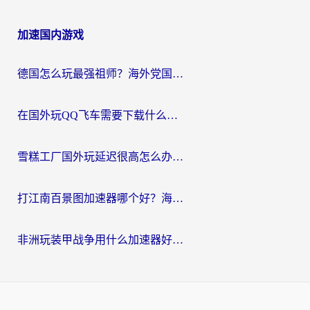
加速国内游戏
德国怎么玩最强祖师？海外党国服游戏加速器选择全攻略（附宝可梦Online实测）
在国外玩QQ飞车需要下载什么加速器呢？海外党亲测有效的国服游戏加速指南
雪糕工厂国外玩延迟很高怎么办？海外玩家国服游戏加速终极攻略（附实测推荐）
打江南百景图加速器哪个好？海外党踩坑N次后，终于找到不卡的秘诀
非洲玩装甲战争用什么加速器好？海外党亲测有效的国服游戏加速方案