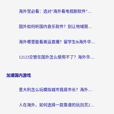
海外党必看：选对“海外看电视剧软件”，再也不用愁国内剧刷不了
国外如何听国内音乐软件？别让地域限制，断了你的中文歌单
海外哪里能看奥运直播？留学生&海外华人必看的体育赛事观赛终极指南
12123交管在国外怎么使用不了？海外华人必看的无缝访问国内资源指南
加速国内游戏
意大利怎么玩模拟城市我是市长？海外党国服游戏加速终极攻略（附三国3量子特攻解决办法）
人在海外，如何选择一款靠谱的玩剑灵2加速器？