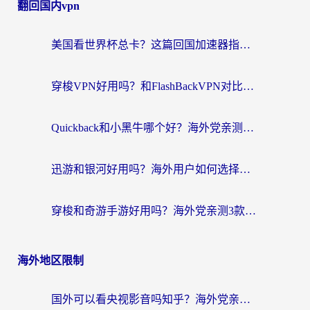
翻回国内vpn
美国看世界杯总卡？这篇回国加速器指南帮你无缝刷国内资源（附苹果手机VPN设置步骤）
穿梭VPN好用吗？和FlashBackVPN对比哪个回国效果更好？
Quickback和小黑牛哪个好？海外党亲测指南，选对回国加速器秒回国内
迅游和银河好用吗？海外用户如何选择回国加速器实现无缝访问国内资源
穿梭和奇游手游好用吗？海外党亲测3款回国加速器，附蜜蜂加速器七天试用攻略
海外地区限制
国外可以看央视影音吗知乎？海外党亲测有效的回国加速方案