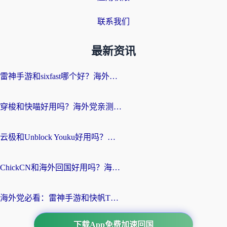
联系我们
最新资讯
雷神手游和sixfast哪个好？海外党亲测3款回国加速器，教你选对不踩坑
穿梭和快喵好用吗？海外党亲测：小众加速器对比+番茄加速器深度体验
云极和Unblock Youku好用吗？海外党亲测+2026回国加速器避坑指南
ChickCN和海外回国好用吗？海外党2026亲测：从手游到影音，选对加速器的3个关键
海外党必看：雷神手游和快帆TV版好用吗？3步选对回国加速器不踩坑
下载App免费加速回国