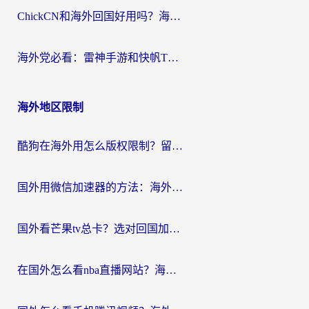
ChickCN和海外回国好用吗？海外党2026亲测：从手游到影音，选对加速器的3个关键
海外党必看：雷神手游和快帆TV版好用吗？3步选对回国加速器不踩坑
海外地区限制
酷狗在海外用怎么版权限制？留学生亲测：3步解决听国内音乐难题
国外用微信加速器的方法：海外党无缝连接国内生活的实用指南
国外看芒果tv总卡？选对回国加速器，轻松追《浪姐》不费劲
在国外怎么看nba直播网站？海外党专属体育观赛指南，告别地区限制！