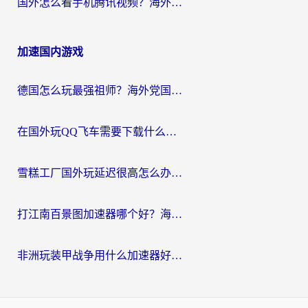
国外怎么看手机腾讯视频？海外党亲测有效的追剧加速器选择指南
加速国内游戏
德国怎么玩最强祖师？海外党国服游戏加速器选择全攻略（附宝可梦Online实测）
在国外玩QQ飞车需要下载什么加速器呢？海外党亲测有效的国服游戏加速指南
雪糕工厂国外玩延迟很高怎么办？海外玩家国服游戏加速终极攻略（附实测推荐）
打江南百景图加速器哪个好？海外党踩坑N次后，终于找到不卡的秘诀
非洲玩装甲战争用什么加速器好？海外党亲测有效的国服游戏加速方案