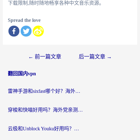
下载限制,随时随地畅享各种中文音乐资源。
Spread the love
文
←
前一篇文章
后一篇文章
→
章
翻回国内vpn
导
航
雷神手游和sixfast哪个好？海外党亲测3款回国加速器，教你选对不踩坑
穿梭和快喵好用吗？海外党亲测：小众加速器对比+番茄加速器深度体验
云极和Unblock Youku好用吗？海外党亲测+2026回国加速器避坑指南