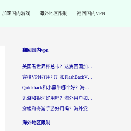
加速国内游戏
海外地区限制
翻回国内VPN
翻回国内vpn
美国看世界杯总卡？这篇回国加速器指南帮你无缝刷国内资源（附苹果手机VPN设置步骤）
穿梭VPN好用吗？和FlashBackVPN对比哪个回国效果更好？
Quickback和小黑牛哪个好？海外党亲测指南，选对回国加速器秒回国内
迅游和银河好用吗？海外用户如何选择回国加速器实现无缝访问国内资源
穿梭和奇游手游好用吗？海外党亲测3款回国加速器，附蜜蜂加速器七天试用攻略
海外地区限制