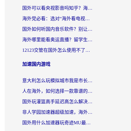
国外可以看央视影音吗知乎？海外党亲测有效的回国加速方案
海外党必看：选对“海外看电视剧软件”，再也不用愁国内剧刷不了
国外如何听国内音乐软件？别让地域限制，断了你的中文歌单
海外哪里能看奥运直播？留学生&海外华人必看的体育赛事观赛终极指南
12123交管在国外怎么使用不了？海外华人必看的无缝访问国内资源指南
加速国内游戏
意大利怎么玩模拟城市我是市长？海外党国服游戏加速终极攻略（附三国3量子特攻解决办法）
人在海外，如何选择一款靠谱的玩剑灵2加速器？
国外玩灌篮高手延迟高怎么解决？海外玩家国服游戏加速终极指南
非人学园加速器超级加速，海外玩家重返国服的通行证
国外用什么加速器玩奇迹MU最好？2026海外玩家国服游戏加速全攻略