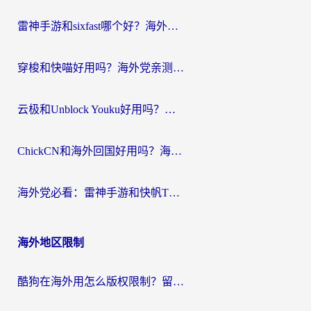
航
雷神手游和sixfast哪个好？海外党亲测3款回国加速器，教你选对不踩坑
穿梭和快喵好用吗？海外党亲测：小众加速器对比+番茄加速器深度体验
云极和Unblock Youku好用吗？海外党亲测+2026回国加速器避坑指南
ChickCN和海外回国好用吗？海外党2026亲测：从手游到影音，选对加速器的3个关键
海外党必看：雷神手游和快帆TV版好用吗？3步选对回国加速器不踩坑
海外地区限制
酷狗在海外用怎么版权限制？留学生亲测：3步解决听国内音乐难题