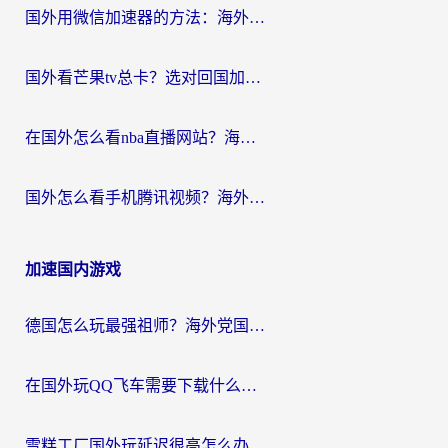
国外用微信加速器的方法：海外党无缝连接国内生活的实用指南
国外看芒果tv总卡？选对回国加速器，轻松追《浪姐》不费劲
在国外怎么看nba直播网站？海外党专属体育观赛指南，告别地区限制！
国外怎么看手机腾讯视频？海外党亲测有效的追剧加速器选择指南
加速国内游戏
德国怎么玩最强祖师？海外党国服游戏加速器选择全攻略（附宝可梦Online实测）
在国外玩QQ飞车需要下载什么加速器呢？海外党亲测有效的国服游戏加速指南
雪糕工厂国外玩延迟很高怎么办？海外玩家国服游戏加速终极攻略（附实测推荐）