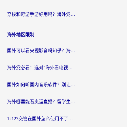
穿梭和奇游手游好用吗？海外党亲测3款回国加速器，附蜜蜂加速器七天试用攻略
海外地区限制
国外可以看央视影音吗知乎？海外党亲测有效的回国加速方案
海外党必看：选对“海外看电视剧软件”，再也不用愁国内剧刷不了
国外如何听国内音乐软件？别让地域限制，断了你的中文歌单
海外哪里能看奥运直播？留学生&海外华人必看的体育赛事观赛终极指南
12123交管在国外怎么使用不了？海外华人必看的无缝访问国内资源指南