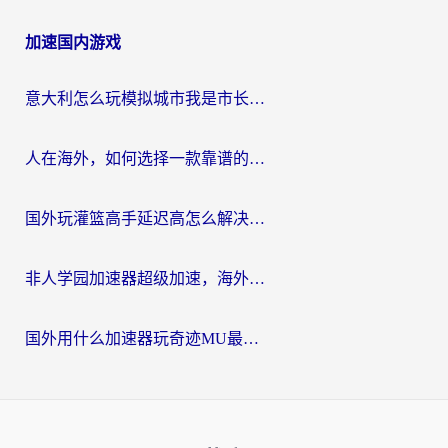
加速国内游戏
意大利怎么玩模拟城市我是市长？海外党国服游戏加速终极攻略（附三国3量子特攻解决办法）
人在海外，如何选择一款靠谱的玩剑灵2加速器？
国外玩灌篮高手延迟高怎么解决？海外玩家国服游戏加速终极指南
非人学园加速器超级加速，海外玩家重返国服的通行证
国外用什么加速器玩奇迹MU最好？2026海外玩家国服游戏加速全攻略