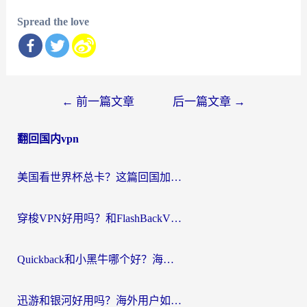
Spread the love
文
←
前一篇文章
后一篇文章
→
章
翻回国内vpn
导
航
美国看世界杯总卡？这篇回国加速器指南帮你无缝刷国内资源（附苹果手机VPN设置步骤）
穿梭VPN好用吗？和FlashBackVPN对比哪个回国效果更好？
Quickback和小黑牛哪个好？海外党亲测指南，选对回国加速器秒回国内
迅游和银河好用吗？海外用户如何选择回国加速器实现无缝访问国内资源