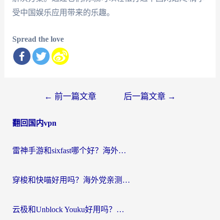
受中国娱乐应用带来的乐趣。
Spread the love
文
←
前一篇文章
后一篇文章
→
章
翻回国内vpn
导
航
雷神手游和sixfast哪个好？海外党亲测3款回国加速器，教你选对不踩坑
穿梭和快喵好用吗？海外党亲测：小众加速器对比+番茄加速器深度体验
云极和Unblock Youku好用吗？海外党亲测+2026回国加速器避坑指南