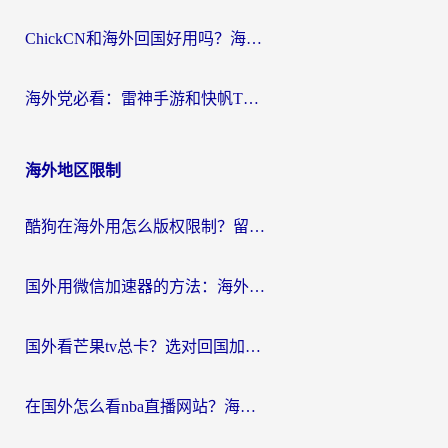
ChickCN和海外回国好用吗？海外党2026亲测：从手游到影音，选对加速器的3个关键
海外党必看：雷神手游和快帆TV版好用吗？3步选对回国加速器不踩坑
海外地区限制
酷狗在海外用怎么版权限制？留学生亲测：3步解决听国内音乐难题
国外用微信加速器的方法：海外党无缝连接国内生活的实用指南
国外看芒果tv总卡？选对回国加速器，轻松追《浪姐》不费劲
在国外怎么看nba直播网站？海外党专属体育观赛指南，告别地区限制！