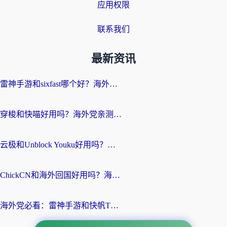
应用权限
联系我们
最新资讯
雷神手游和sixfast哪个好？海外党亲测3款回国加速器，教你选对不踩坑
穿梭和快喵好用吗？海外党亲测：小众加速器对比+番茄加速器深度体验
云极和Unblock Youku好用吗？海外党亲测+2026回国加速器避坑指南
ChickCN和海外回国好用吗？海外党2026亲测：从手游到影音，选对加速器的3个关键
海外党必看：雷神手游和快帆TV版好用吗？3步选对回国加速器不踩坑