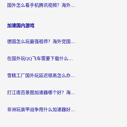
国外怎么看手机腾讯视频？海外党亲测有效的追剧加速器选择指南
加速国内游戏
德国怎么玩最强祖师？海外党国服游戏加速器选择全攻略（附宝可梦Online实测）
在国外玩QQ飞车需要下载什么加速器呢？海外党亲测有效的国服游戏加速指南
雪糕工厂国外玩延迟很高怎么办？海外玩家国服游戏加速终极攻略（附实测推荐）
打江南百景图加速器哪个好？海外党踩坑N次后，终于找到不卡的秘诀
非洲玩装甲战争用什么加速器好？海外党亲测有效的国服游戏加速方案