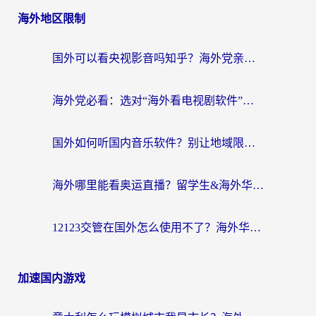
海外地区限制
国外可以看央视影音吗知乎？海外党亲测有效的回国加速方案
海外党必看：选对“海外看电视剧软件”，再也不用愁国内剧刷不了
国外如何听国内音乐软件？别让地域限制，断了你的中文歌单
海外哪里能看奥运直播？留学生&海外华人必看的体育赛事观赛终极指南
12123交管在国外怎么使用不了？海外华人必看的无缝访问国内资源指南
加速国内游戏