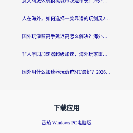
意大利怎么玩模拟城市我是市长？海外党国服游戏加速终极攻略（附三国3量子特攻解决办法）
人在海外，如何选择一款靠谱的玩剑灵2加速器？
国外玩灌篮高手延迟高怎么解决？海外玩家国服游戏加速终极指南
非人学园加速器超级加速，海外玩家重返国服的通行证
国外用什么加速器玩奇迹MU最好？2026海外玩家国服游戏加速全攻略
下载应用
番茄 Windows PC电脑版