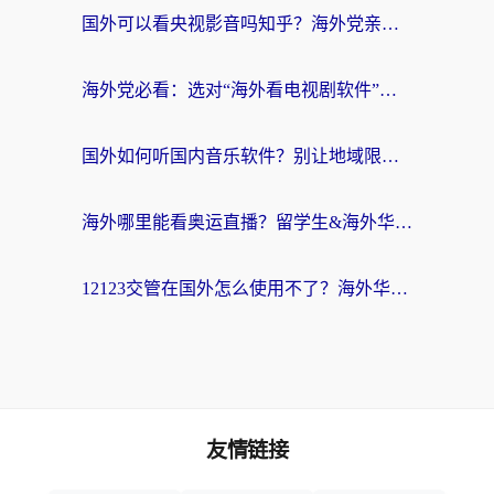
国外可以看央视影音吗知乎？海外党亲测有效的回国加速方案
海外党必看：选对“海外看电视剧软件”，再也不用愁国内剧刷不了
国外如何听国内音乐软件？别让地域限制，断了你的中文歌单
海外哪里能看奥运直播？留学生&海外华人必看的体育赛事观赛终极指南
12123交管在国外怎么使用不了？海外华人必看的无缝访问国内资源指南
友情链接