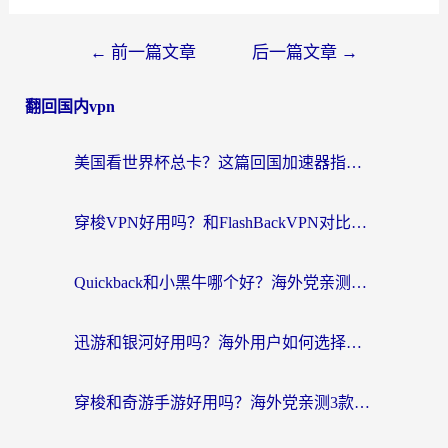
←
前一篇文章
后一篇文章
→
翻回国内vpn
美国看世界杯总卡？这篇回国加速器指南帮你无缝刷国内资源（附苹果手机VPN设置步骤）
穿梭VPN好用吗？和FlashBackVPN对比哪个回国效果更好？
Quickback和小黑牛哪个好？海外党亲测指南，选对回国加速器秒回国内
迅游和银河好用吗？海外用户如何选择回国加速器实现无缝访问国内资源
穿梭和奇游手游好用吗？海外党亲测3款回国加速器，附蜜蜂加速器七天试用攻略