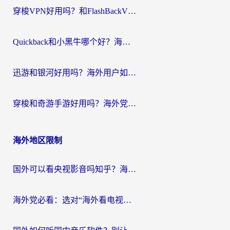
穿梭VPN好用吗？和FlashBackVPN对比哪个回国效果更好？
Quickback和小黑牛哪个好？海外党亲测指南，选对回国加速器秒回国内
迅游和银河好用吗？海外用户如何选择回国加速器实现无缝访问国内资源
穿梭和奇游手游好用吗？海外党亲测3款回国加速器，附蜜蜂加速器七天试用攻略
海外地区限制
国外可以看央视影音吗知乎？海外党亲测有效的回国加速方案
海外党必看：选对“海外看电视剧软件”，再也不用愁国内剧刷不了