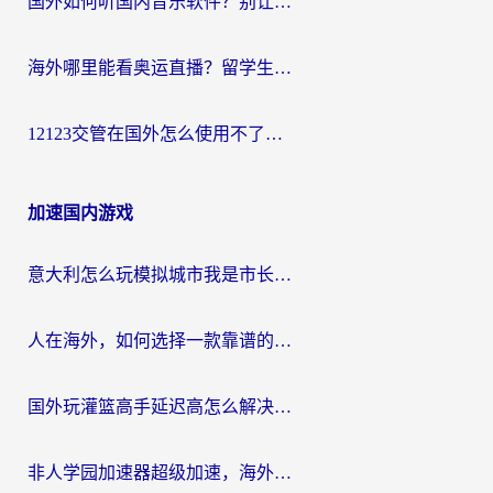
国外如何听国内音乐软件？别让地域限制，断了你的中文歌单
海外哪里能看奥运直播？留学生&海外华人必看的体育赛事观赛终极指南
12123交管在国外怎么使用不了？海外华人必看的无缝访问国内资源指南
加速国内游戏
意大利怎么玩模拟城市我是市长？海外党国服游戏加速终极攻略（附三国3量子特攻解决办法）
人在海外，如何选择一款靠谱的玩剑灵2加速器？
国外玩灌篮高手延迟高怎么解决？海外玩家国服游戏加速终极指南
非人学园加速器超级加速，海外玩家重返国服的通行证