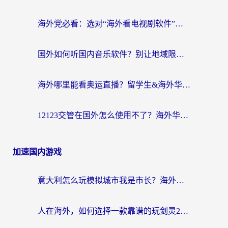
海外党必看：选对“海外看电视剧软件”，再也不用愁国内剧刷不了
国外如何听国内音乐软件？别让地域限制，断了你的中文歌单
海外哪里能看奥运直播？留学生&海外华人必看的体育赛事观赛终极指南
12123交管在国外怎么使用不了？海外华人必看的无缝访问国内资源指南
加速国内游戏
意大利怎么玩模拟城市我是市长？海外党国服游戏加速终极攻略（附三国3量子特攻解决办法）
人在海外，如何选择一款靠谱的玩剑灵2加速器？