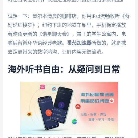
试想一下：墨尔本清晨的咖啡店，你用iPad流畅收听《蒋
勋说红楼梦》；纽约下班的地铁车厢里，手机稳定播放
着昨夜更新的《谐星聊天会》；雷丁的学生公寓内，电
脑后台循环华语经典老歌。
番茄加速器
所做的，就是抹
去距离带来的数字鸿沟，让好内容无缝流淌。
海外听书自由：从疑问到日常