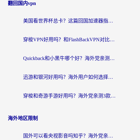
翻回国内vpn
美国看世界杯总卡？这篇回国加速器指南帮你无缝刷国内资源（附苹果手机VPN设置步骤）
穿梭VPN好用吗？和FlashBackVPN对比哪个回国效果更好？
Quickback和小黑牛哪个好？海外党亲测指南，选对回国加速器秒回国内
迅游和银河好用吗？海外用户如何选择回国加速器实现无缝访问国内资源
穿梭和奇游手游好用吗？海外党亲测3款回国加速器，附蜜蜂加速器七天试用攻略
海外地区限制
国外可以看央视影音吗知乎？海外党亲测有效的回国加速方案