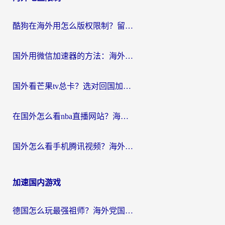
酷狗在海外用怎么版权限制？留学生亲测：3步解决听国内音乐难题
国外用微信加速器的方法：海外党无缝连接国内生活的实用指南
国外看芒果tv总卡？选对回国加速器，轻松追《浪姐》不费劲
在国外怎么看nba直播网站？海外党专属体育观赛指南，告别地区限制！
国外怎么看手机腾讯视频？海外党亲测有效的追剧加速器选择指南
加速国内游戏
德国怎么玩最强祖师？海外党国服游戏加速器选择全攻略（附宝可梦Online实测）