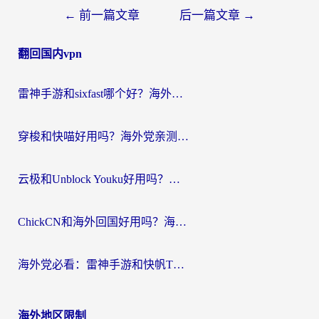
文
←
前一篇文章
后一篇文章
→
章
翻回国内vpn
导
航
雷神手游和sixfast哪个好？海外党亲测3款回国加速器，教你选对不踩坑
穿梭和快喵好用吗？海外党亲测：小众加速器对比+番茄加速器深度体验
云极和Unblock Youku好用吗？海外党亲测+2026回国加速器避坑指南
ChickCN和海外回国好用吗？海外党2026亲测：从手游到影音，选对加速器的3个关键
海外党必看：雷神手游和快帆TV版好用吗？3步选对回国加速器不踩坑
海外地区限制