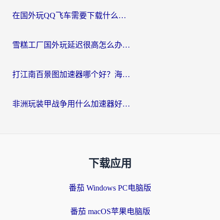
在国外玩QQ飞车需要下载什么加速器呢？海外党亲测有效的国服游戏加速指南
雪糕工厂国外玩延迟很高怎么办？海外玩家国服游戏加速终极攻略（附实测推荐）
打江南百景图加速器哪个好？海外党踩坑N次后，终于找到不卡的秘诀
非洲玩装甲战争用什么加速器好？海外党亲测有效的国服游戏加速方案
下载应用
番茄 Windows PC电脑版
番茄 macOS苹果电脑版