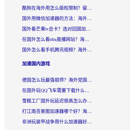
酷狗在海外用怎么版权限制？留学生亲测：3步解决听国内音乐难题
国外用微信加速器的方法：海外党无缝连接国内生活的实用指南
国外看芒果tv总卡？选对回国加速器，轻松追《浪姐》不费劲
在国外怎么看nba直播网站？海外党专属体育观赛指南，告别地区限制！
国外怎么看手机腾讯视频？海外党亲测有效的追剧加速器选择指南
加速国内游戏
德国怎么玩最强祖师？海外党国服游戏加速器选择全攻略（附宝可梦Online实测）
在国外玩QQ飞车需要下载什么加速器呢？海外党亲测有效的国服游戏加速指南
雪糕工厂国外玩延迟很高怎么办？海外玩家国服游戏加速终极攻略（附实测推荐）
打江南百景图加速器哪个好？海外党踩坑N次后，终于找到不卡的秘诀
非洲玩装甲战争用什么加速器好？海外党亲测有效的国服游戏加速方案