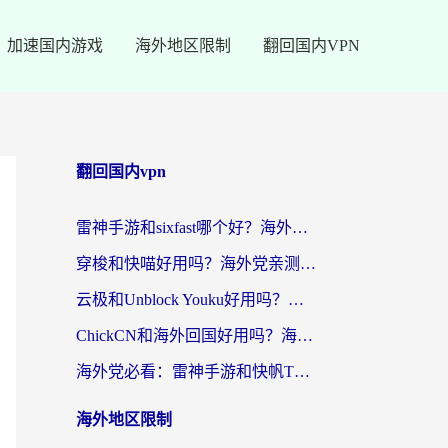
加速国内游戏
海外地区限制
翻回国内VPN
翻回国内vpn
雷神手游和sixfast哪个好？海外党亲测3款回国加速器，教你选对不踩坑
穿梭和快喵好用吗？海外党亲测：小众加速器对比+番茄加速器深度体验
云极和Unblock Youku好用吗？海外党亲测+2026回国加速器避坑指南
ChickCN和海外回国好用吗？海外党2026亲测：从手游到影音，选对加速器的3个关键
海外党必看：雷神手游和快帆TV版好用吗？3步选对回国加速器不踩坑
海外地区限制