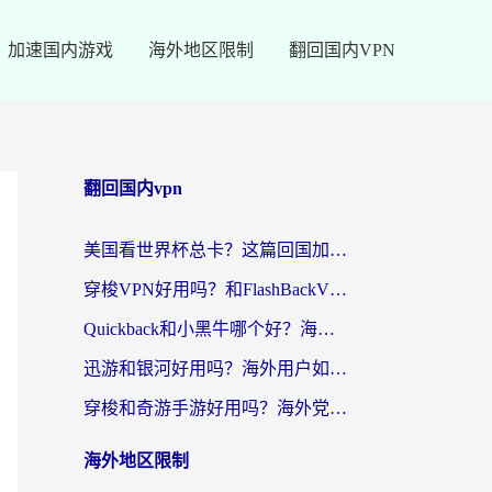
加速国内游戏
海外地区限制
翻回国内VPN
翻回国内vpn
美国看世界杯总卡？这篇回国加速器指南帮你无缝刷国内资源（附苹果手机VPN设置步骤）
穿梭VPN好用吗？和FlashBackVPN对比哪个回国效果更好？
Quickback和小黑牛哪个好？海外党亲测指南，选对回国加速器秒回国内
迅游和银河好用吗？海外用户如何选择回国加速器实现无缝访问国内资源
穿梭和奇游手游好用吗？海外党亲测3款回国加速器，附蜜蜂加速器七天试用攻略
海外地区限制