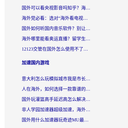
国外可以看央视影音吗知乎？海外党亲测有效的回国加速方案
海外党必看：选对“海外看电视剧软件”，再也不用愁国内剧刷不了
国外如何听国内音乐软件？别让地域限制，断了你的中文歌单
海外哪里能看奥运直播？留学生&海外华人必看的体育赛事观赛终极指南
12123交管在国外怎么使用不了？海外华人必看的无缝访问国内资源指南
加速国内游戏
意大利怎么玩模拟城市我是市长？海外党国服游戏加速终极攻略（附三国3量子特攻解决办法）
人在海外，如何选择一款靠谱的玩剑灵2加速器？
国外玩灌篮高手延迟高怎么解决？海外玩家国服游戏加速终极指南
非人学园加速器超级加速，海外玩家重返国服的通行证
国外用什么加速器玩奇迹MU最好？2026海外玩家国服游戏加速全攻略