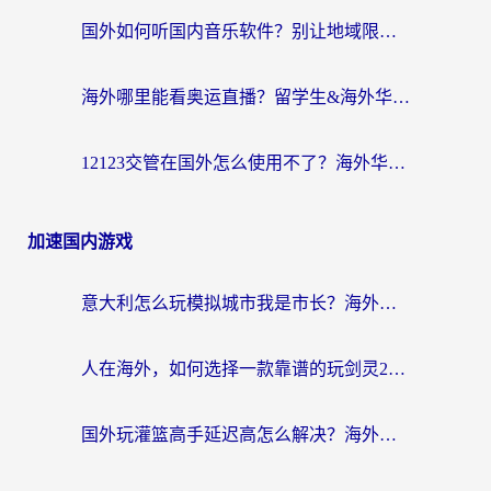
国外如何听国内音乐软件？别让地域限制，断了你的中文歌单
海外哪里能看奥运直播？留学生&海外华人必看的体育赛事观赛终极指南
12123交管在国外怎么使用不了？海外华人必看的无缝访问国内资源指南
加速国内游戏
意大利怎么玩模拟城市我是市长？海外党国服游戏加速终极攻略（附三国3量子特攻解决办法）
人在海外，如何选择一款靠谱的玩剑灵2加速器？
国外玩灌篮高手延迟高怎么解决？海外玩家国服游戏加速终极指南