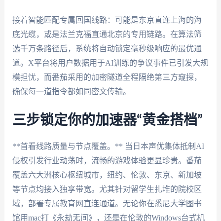
接着智能匹配专属回国线路：可能是东京直连上海的海
底光缆，或是法兰克福直通北京的专用链路。在算法筛
选千万条路径后，系统将自动锁定毫秒级响应的最优通
道。X平台将用户数据用于AI训练的争议事件已引发大规
模担忧，而番茄采用的加密隧道全程隔绝第三方窥探，
确保每一道指令都如同密文传输。
三步锁定你的加速器“黄金搭档”
**首看线路质量与节点覆盖。** 当日本声优集体抵制AI
侵权引发行业动荡时，流畅的游戏体验更显珍贵。番茄
覆盖六大洲核心枢纽城市，纽约、伦敦、东京、新加坡
等节点均接入独享带宽。尤其针对留学生扎堆的院校区
域，部署专属教育网直连通道。无论你在悉尼大学图书
馆用mac打《永劫无间》，还是在伦敦的Windows台式机