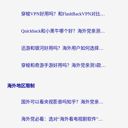
穿梭VPN好用吗？和FlashBackVPN对比哪个回国效果更好？
Quickback和小黑牛哪个好？海外党亲测指南，选对回国加速器秒回国内
迅游和银河好用吗？海外用户如何选择回国加速器实现无缝访问国内资源
穿梭和奇游手游好用吗？海外党亲测3款回国加速器，附蜜蜂加速器七天试用攻略
海外地区限制
国外可以看央视影音吗知乎？海外党亲测有效的回国加速方案
海外党必看：选对“海外看电视剧软件”，再也不用愁国内剧刷不了