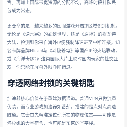
宫。再加上国际带宽资源的分配不均，高峰时段排队丢
包成为常态。
更要命的是，越来越多的国服游戏开启IP区域识别机制。
无论是《逆水寒》的武侠世界，还是《原神》的提瓦特
大陆，检测到你来自海外IP便强制降速甚至中断连接。知
名卡牌品牌Hitcard与《斗破苍穹》等国产IP的火热联动，
或《海洋奇缘2》这类国际大片上映时国内玩家的社交狂
欢，你只能在屏幕外眼睁睁错过。
穿透网络封锁的关键钥匙
加速器核心价值在于重建数据通道。普通VPN只做流量
伪装，而专业游戏加速器如番茄，搭建的是点对点高速
隧道。它会首先精准定位你所在的物理位置——可能是
洛杉矶的大学宿舍，也可能是东京的写字楼。