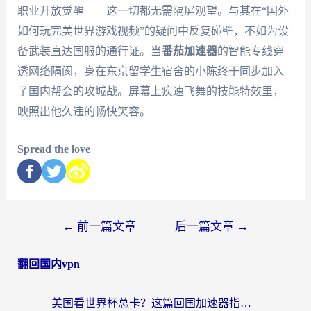
职业开放觉醒——这一切都无需隔屏观望。与其在“国外
如何玩完美世界游戏视频”的疑问中反复碰壁，不如为设
备武装直达国服的通行证。当
番茄加速器
的智能专线穿
透网络隔阂，身在东京留学生宿舍的小陈终于同步加入
了国内帮会的攻城战。屏幕上疾速飞舞的技能特效里，
映照出他久违的畅快笑容。
Spread the love
←
前一篇文章
后一篇文章
→
翻回国内vpn
美国看世界杯总卡？这篇回国加速器指南帮你无缝刷国内资源（附苹果手机VPN设置步骤）