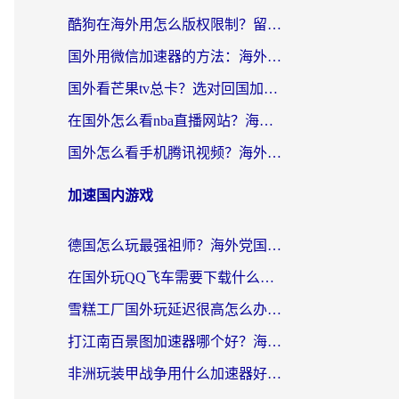
酷狗在海外用怎么版权限制？留学生亲测：3步解决听国内音乐难题
国外用微信加速器的方法：海外党无缝连接国内生活的实用指南
国外看芒果tv总卡？选对回国加速器，轻松追《浪姐》不费劲
在国外怎么看nba直播网站？海外党专属体育观赛指南，告别地区限制！
国外怎么看手机腾讯视频？海外党亲测有效的追剧加速器选择指南
加速国内游戏
德国怎么玩最强祖师？海外党国服游戏加速器选择全攻略（附宝可梦Online实测）
在国外玩QQ飞车需要下载什么加速器呢？海外党亲测有效的国服游戏加速指南
雪糕工厂国外玩延迟很高怎么办？海外玩家国服游戏加速终极攻略（附实测推荐）
打江南百景图加速器哪个好？海外党踩坑N次后，终于找到不卡的秘诀
非洲玩装甲战争用什么加速器好？海外党亲测有效的国服游戏加速方案