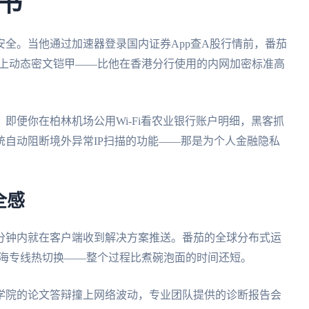
书
全。当他通过加速器登录国内证券App查A股行情前，番茄
据套上动态密文铠甲——比他在香港分行使用的内网加密标准高
即便你在柏林机场公用Wi-Fi看农业银行账户明细，黑客抓
自动阻断境外异常IP扫描的功能——那是为个人金融隐私
全感
3分钟内就在客户端收到解决方案推送。番茄的全球分布式运
上海专线热切换——整个过程比煮碗泡面的时间还短。
学院的论文答辩撞上网络波动，专业团队提供的诊断报告会