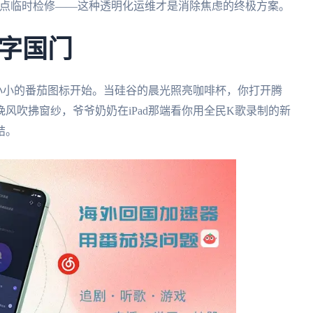
节点临时检修——这种透明化运维才是消除焦虑的终极方案。
字国门
小小的番茄图标开始。当硅谷的晨光照亮咖啡杯，你打开腾
风吹拂窗纱，爷爷奶奶在iPad那端看你用全民K歌录制的新
结。