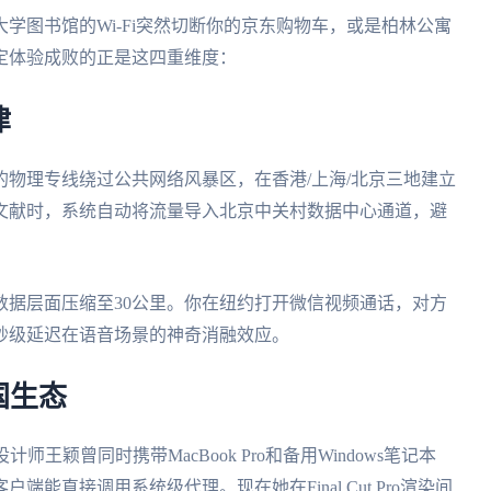
学图书馆的Wi-Fi突然切断你的京东购物车，或是柏林公寓
定体验成败的正是这四重维度：
律
的物理专线绕过公共网络风暴区，在香港/上海/北京三地建立
文献时，系统自动将流量导入北京中关村数据中心通道，避
数据层面压缩至30公里。你在纽约打开微信视频通话，对方
秒级延迟在语音场景的神奇消融效应。
国生态
王颖曾同时携带MacBook Pro和备用Windows笔记本
客户端能直接调用系统级代理。现在她在Final Cut Pro渲染间