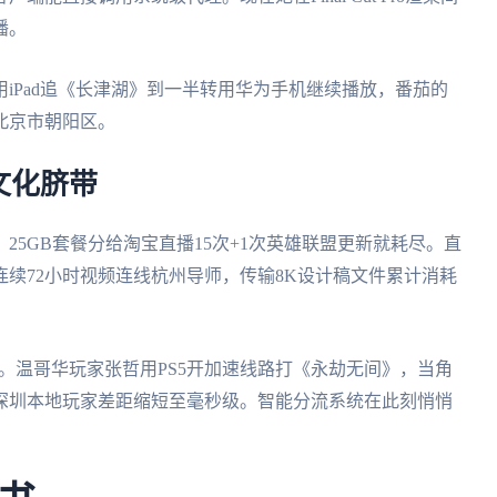
播。
iPad追《长津湖》到一半转用华为手机继续播放，番茄的
北京市朝阳区。
文化脐带
5GB套餐分给淘宝直播15次+1次英雄联盟更新就耗尽。直
续72小时视频连线杭州导师，传输8K设计稿文件累计消耗
键。温哥华玩家张哲用PS5开加速线路打《永劫无间》，当角
深圳本地玩家差距缩短至毫秒级。智能分流系统在此刻悄悄