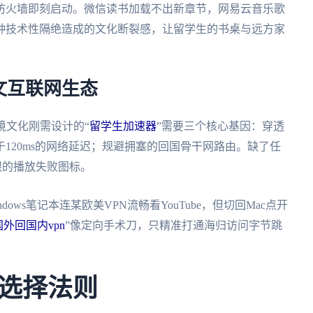
防火墙即刻启动。微信读书加载不出新章节，网易云音乐歌
种技术性隔绝造成的文化断裂感，让留学生的书桌与远方家
文互联网生态
境文化刚需设计的“
留学生加速器
”需要三个核心基因：穿透
120ms的网络延迟；规避拥塞的回国骨干网路由。缺了任
眼的播放失败图标。
ows笔记本连某欧美VPN流畅看YouTube，但切回Mac点开
国外回国内vpn
”像定向手术刀，只精准打通海归访问字节跳
选择法则