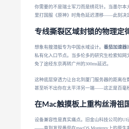
你需要的不是瑞士军刀而是绣花针。当墨尔本大
里打国服《原神》时角色延迟漂移——此刻决
专线撕裂区域封锁的物理定
想象有艘潜艇专为中国水域设计。
番茄加速器
私有化入口节点。当多伦多的研究生检索知网
免了途经东京再转广州的300ms延迟。
这种底层穿透力让台北到厦门服务器的距离在
甚至听不出你在太平洋另一端——这正是百毫
在Mac触摸板上重构丝滑祖
设备兼容性是真实痛点。旧金山科技公司的UI设计师
——直到发现番茄在macOS Monterey上的原生