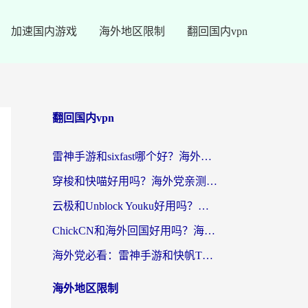
加速国内游戏
海外地区限制
翻回国内vpn
翻回国内vpn
雷神手游和sixfast哪个好？海外党亲测3款回国加速器，教你选对不踩坑
穿梭和快喵好用吗？海外党亲测：小众加速器对比+番茄加速器深度体验
云极和Unblock Youku好用吗？海外党亲测+2026回国加速器避坑指南
ChickCN和海外回国好用吗？海外党2026亲测：从手游到影音，选对加速器的3个关键
海外党必看：雷神手游和快帆TV版好用吗？3步选对回国加速器不踩坑
海外地区限制