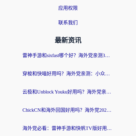
应用权限
联系我们
最新资讯
雷神手游和sixfast哪个好？海外党亲测3款回国加速器，教你选对不踩坑
穿梭和快喵好用吗？海外党亲测：小众加速器对比+番茄加速器深度体验
云极和Unblock Youku好用吗？海外党亲测+2026回国加速器避坑指南
ChickCN和海外回国好用吗？海外党2026亲测：从手游到影音，选对加速器的3个关键
海外党必看：雷神手游和快帆TV版好用吗？3步选对回国加速器不踩坑