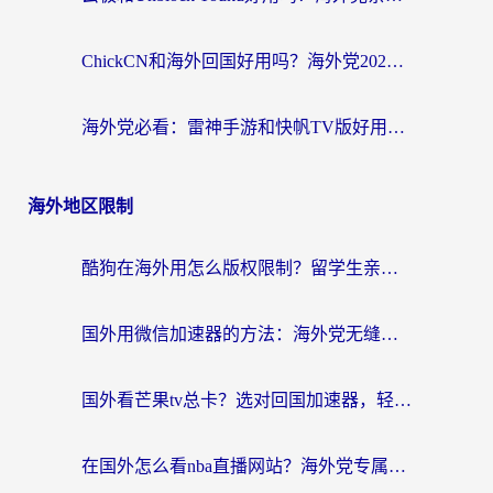
ChickCN和海外回国好用吗？海外党2026亲测：从手游到影音，选对加速器的3个关键
海外党必看：雷神手游和快帆TV版好用吗？3步选对回国加速器不踩坑
海外地区限制
酷狗在海外用怎么版权限制？留学生亲测：3步解决听国内音乐难题
国外用微信加速器的方法：海外党无缝连接国内生活的实用指南
国外看芒果tv总卡？选对回国加速器，轻松追《浪姐》不费劲
在国外怎么看nba直播网站？海外党专属体育观赛指南，告别地区限制！