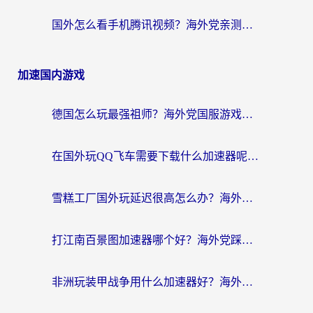
国外怎么看手机腾讯视频？海外党亲测有效的追剧加速器选择指南
加速国内游戏
德国怎么玩最强祖师？海外党国服游戏加速器选择全攻略（附宝可梦Online实测）
在国外玩QQ飞车需要下载什么加速器呢？海外党亲测有效的国服游戏加速指南
雪糕工厂国外玩延迟很高怎么办？海外玩家国服游戏加速终极攻略（附实测推荐）
打江南百景图加速器哪个好？海外党踩坑N次后，终于找到不卡的秘诀
非洲玩装甲战争用什么加速器好？海外党亲测有效的国服游戏加速方案