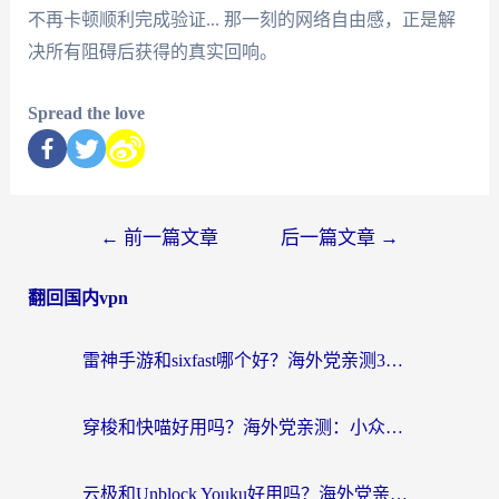
不再卡顿顺利完成验证... 那一刻的网络自由感，正是解
决所有阻碍后获得的真实回响。
Spread the love
←
前一篇文章
后一篇文章
→
翻回国内vpn
雷神手游和sixfast哪个好？海外党亲测3款回国加速器，教你选对不踩坑
穿梭和快喵好用吗？海外党亲测：小众加速器对比+番茄加速器深度体验
云极和Unblock Youku好用吗？海外党亲测+2026回国加速器避坑指南