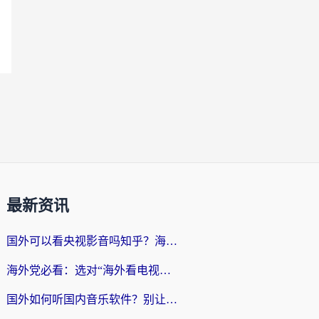
最新资讯
国外可以看央视影音吗知乎？海外党亲测有效的回国加速方案
海外党必看：选对“海外看电视剧软件”，再也不用愁国内剧刷不了
国外如何听国内音乐软件？别让地域限制，断了你的中文歌单