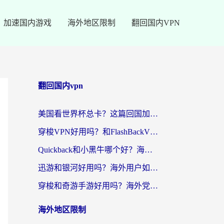
加速国内游戏
海外地区限制
翻回国内VPN
翻回国内vpn
美国看世界杯总卡？这篇回国加速器指南帮你无缝刷国内资源（附苹果手机VPN设置步骤）
穿梭VPN好用吗？和FlashBackVPN对比哪个回国效果更好？
Quickback和小黑牛哪个好？海外党亲测指南，选对回国加速器秒回国内
迅游和银河好用吗？海外用户如何选择回国加速器实现无缝访问国内资源
穿梭和奇游手游好用吗？海外党亲测3款回国加速器，附蜜蜂加速器七天试用攻略
海外地区限制