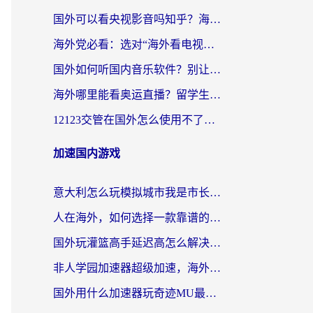
国外可以看央视影音吗知乎？海外党亲测有效的回国加速方案
海外党必看：选对“海外看电视剧软件”，再也不用愁国内剧刷不了
国外如何听国内音乐软件？别让地域限制，断了你的中文歌单
海外哪里能看奥运直播？留学生&海外华人必看的体育赛事观赛终极指南
12123交管在国外怎么使用不了？海外华人必看的无缝访问国内资源指南
加速国内游戏
意大利怎么玩模拟城市我是市长？海外党国服游戏加速终极攻略（附三国3量子特攻解决办法）
人在海外，如何选择一款靠谱的玩剑灵2加速器？
国外玩灌篮高手延迟高怎么解决？海外玩家国服游戏加速终极指南
非人学园加速器超级加速，海外玩家重返国服的通行证
国外用什么加速器玩奇迹MU最好？2026海外玩家国服游戏加速全攻略