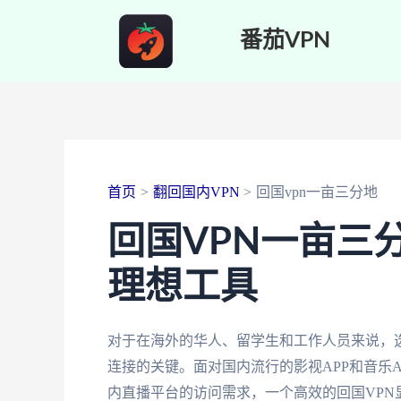
跳
番茄VPN
至
内
容
首页
翻回国内VPN
回国vpn一亩三分地
回国VPN一亩三
理想工具
对于在海外的华人、留学生和工作人员来说，
连接的关键。面对国内流行的影视APP和音乐
内直播平台的访问需求，一个高效的回国VP