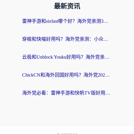
最新资讯
雷神手游和sixfast哪个好？海外党亲测3款回国加速器，教你选对不踩坑
穿梭和快喵好用吗？海外党亲测：小众加速器对比+番茄加速器深度体验
云极和Unblock Youku好用吗？海外党亲测+2026回国加速器避坑指南
ChickCN和海外回国好用吗？海外党2026亲测：从手游到影音，选对加速器的3个关键
海外党必看：雷神手游和快帆TV版好用吗？3步选对回国加速器不踩坑