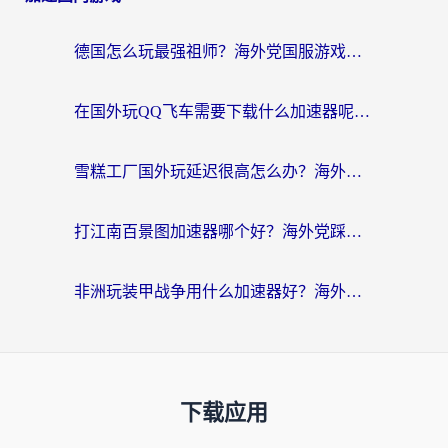
德国怎么玩最强祖师？海外党国服游戏加速器选择全攻略（附宝可梦Online实测）
在国外玩QQ飞车需要下载什么加速器呢？海外党亲测有效的国服游戏加速指南
雪糕工厂国外玩延迟很高怎么办？海外玩家国服游戏加速终极攻略（附实测推荐）
打江南百景图加速器哪个好？海外党踩坑N次后，终于找到不卡的秘诀
非洲玩装甲战争用什么加速器好？海外党亲测有效的国服游戏加速方案
下载应用