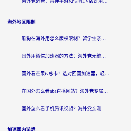
海外党必看：雷神手游和快帆TV版好用吗？3步选对回国加速器不踩坑
海外地区限制
酷狗在海外用怎么版权限制？留学生亲测：3步解决听国内音乐难题
国外用微信加速器的方法：海外党无缝连接国内生活的实用指南
国外看芒果tv总卡？选对回国加速器，轻松追《浪姐》不费劲
在国外怎么看nba直播网站？海外党专属体育观赛指南，告别地区限制！
国外怎么看手机腾讯视频？海外党亲测有效的追剧加速器选择指南
加速国内游戏