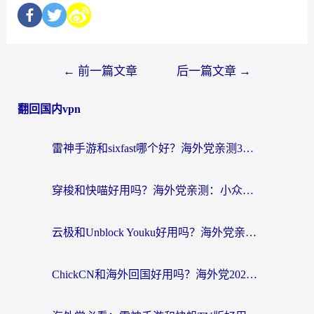
←
前一篇文章
后一篇文章
→
翻回国内vpn
雷神手游和sixfast哪个好？海外党亲测3款回国加速器，教你选对不踩坑
穿梭和快喵好用吗？海外党亲测：小众加速器对比+番茄加速器深度体验
云极和Unblock Youku好用吗？海外党亲测+2026回国加速器避坑指南
ChickCN和海外回国好用吗？海外党2026亲测：从手游到影音，选对加速器的3个关键