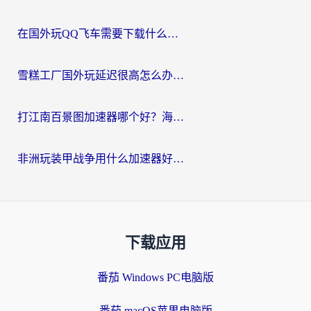
在国外玩QQ飞车需要下载什么加速器呢？海外党亲测有效的国服游戏加速指南
雪糕工厂国外玩延迟很高怎么办？海外玩家国服游戏加速终极攻略（附实测推荐）
打江南百景图加速器哪个好？海外党踩坑N次后，终于找到不卡的秘诀
非洲玩装甲战争用什么加速器好？海外党亲测有效的国服游戏加速方案
下载应用
番茄 Windows PC电脑版
番茄 macOS苹果电脑版