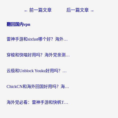
文
←
前一篇文章
后一篇文章
→
章
翻回国内vpn
导
航
雷神手游和sixfast哪个好？海外党亲测3款回国加速器，教你选对不踩坑
穿梭和快喵好用吗？海外党亲测：小众加速器对比+番茄加速器深度体验
云极和Unblock Youku好用吗？海外党亲测+2026回国加速器避坑指南
ChickCN和海外回国好用吗？海外党2026亲测：从手游到影音，选对加速器的3个关键
海外党必看：雷神手游和快帆TV版好用吗？3步选对回国加速器不踩坑