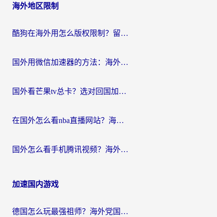
海外地区限制
酷狗在海外用怎么版权限制？留学生亲测：3步解决听国内音乐难题
国外用微信加速器的方法：海外党无缝连接国内生活的实用指南
国外看芒果tv总卡？选对回国加速器，轻松追《浪姐》不费劲
在国外怎么看nba直播网站？海外党专属体育观赛指南，告别地区限制！
国外怎么看手机腾讯视频？海外党亲测有效的追剧加速器选择指南
加速国内游戏
德国怎么玩最强祖师？海外党国服游戏加速器选择全攻略（附宝可梦Online实测）